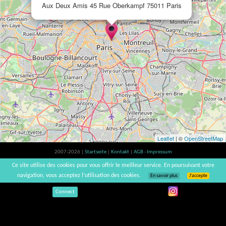
Aux Deux Amis 45 Rue Oberkampf 75011 Paris
Leaflet
| ©
OpenStreetMap
2007-2026 |
Startseite
|
Kontakt
|
AGB - Impressum
Der Verzehr von Alkohol ist gesundheitsschädlich, Verzehr in Maßen empfohlen |
Ce site utilise des cookies pour vous offrir le meilleur service. En poursuivant votre
vinsnaturels | v3.12
navigation, vous acceptez l’utilisation des cookies.
En savoir plus
J’accepte
Connect