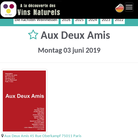
Toggl
navig
Die nächsten Weinmessen
2026
2025
2024
2023
2022
Aux Deux Amis
Montag 03 juni 2019
Aux Deux Amis 45 Rue Oberkampf 75011 Paris