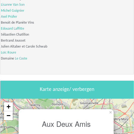
Lisanne Van Son
Michel Guignier
Axel Prüfer
Benoit de Planète Vins
Edouard Laffitte
Sébastien Chatillon
Bertrand Jousset
Julien Altaber et Carole Schwab
Loïc Roure
Domaine
Le Coste
Karte anzeige/ verbergen
+
×
−
Aux Deux Amis