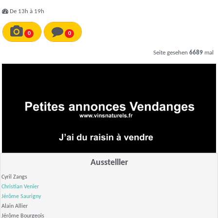
De 13h à 19h
0
0
Seite gesehen
6689
mal
Ausstelller
Cyril Zangs
Christian Venier
Jérôme Saurigny
Alain Allier
Jérôme Bourgeois