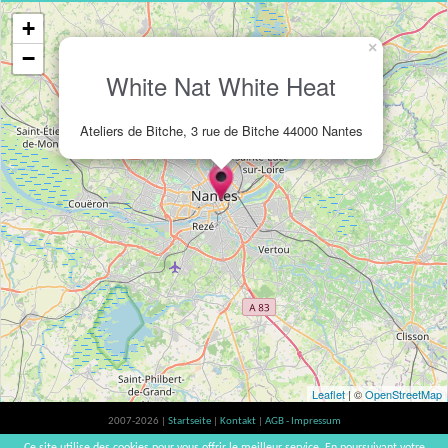
+
×
−
White Nat White Heat
Ateliers de Bitche, 3 rue de Bitche 44000 Nantes
Leaflet
| ©
OpenStreetMap
2007-2026 |
Startseite
|
Kontakt
|
AGB - Impressum
Der Verzehr von Alkohol ist gesundheitsschädlich, Verzehr in Maßen empfohlen |