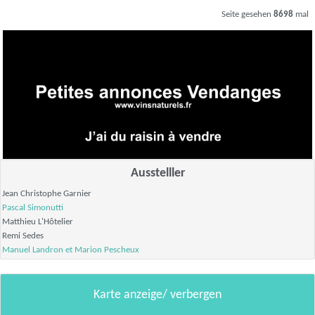
Seite gesehen
8698
mal
Ausstelller
Jean Christophe Garnier
Pascal Simonutti
Matthieu L'Hôtelier
Remi Sedes
Manuel Landron et
Marion Pescheux
Karte anzeige/ verbergen