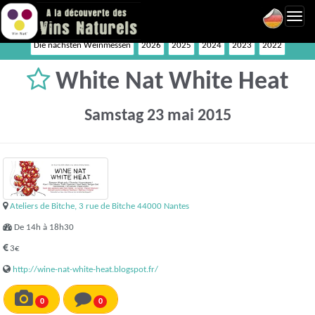
Toggl
navig
Die nächsten Weinmessen
2026
2025
2024
2023
2022
White Nat White Heat
Samstag 23 mai 2015
Ateliers de Bitche, 3 rue de Bitche 44000 Nantes
De 14h à 18h30
3€
http://wine-nat-white-heat.blogspot.fr/
0
0