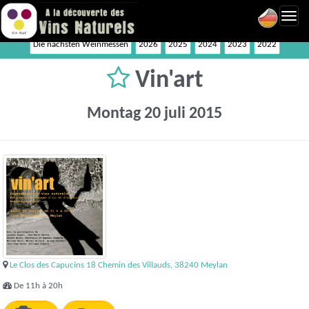
Toggl
navig
Die nächsten Weinmessen
2026
2025
2024
2023
2022
Vin'art
Montag 20 juli 2015
Le Clos des Capucins 18 Chemin des Villauds, 38240 Meylan
De 11h à 20h