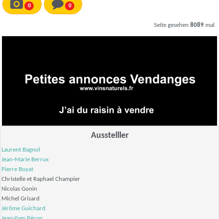
0
0
Seite gesehen
8089
mal
Ausstelller
Laurent Bagnol
Jean-Marie Berrux
Pierre Boyat
Christelle et Raphael Champier
Nicolas Gonin
Michel Grisard
Jérôme Guichard
Jean-Yves Péron