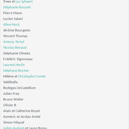
Trees et
Luc Lybaert
Stéphanie Roussel
Pierre Mann
Lucien Salani
Aline Hock
Jérôme Bourgeois
Vincent Thomas
Antony Tortul
Nicolas Renaud
Stéphanie Olmeta
Frédéric Sigonneau
Laurent Herlin
Stéphane Rocher
Hélène et
Christophe Comte
Valdibella
Bodegas UnCastellum
Julien Frey
Bruno Weiler
Olivier B
Alain et Catherine Royet
Aymeric et Jordan Amiel
Simon Miquel
Julien Audard
et Laure Bossu