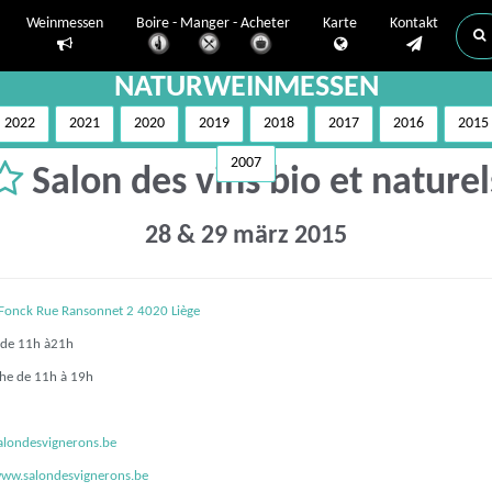
Weinmessen
Boire - Manger - Acheter
Karte
Kontakt
NATURWEINMESSEN
2022
2021
2020
2019
2018
2017
2016
2015
2007
Salon des vins bio et naturel
28 & 29 märz 2015
Fonck Rue Ransonnet 2 4020 Liège
de 11h à21h
e de 11h à 19h
londesvignerons.be
www.salondesvignerons.be