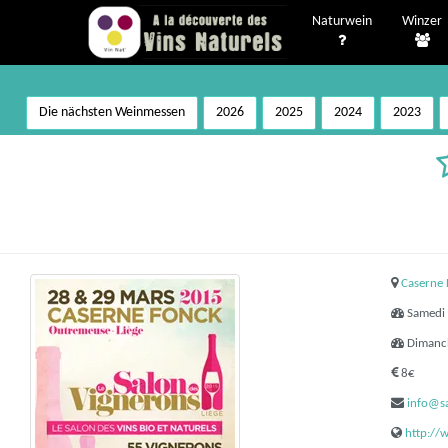
Naturwein
Winzer
Die nächsten Weinmessen
2026
2025
2024
2023
Caserne 
Samedi 
Dimanch
8€
info@sa
http://