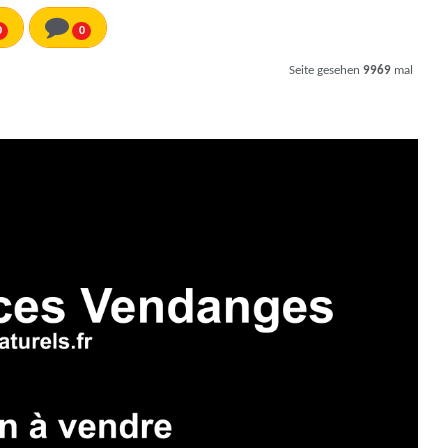
0
0
Seite gesehen
9969
mal