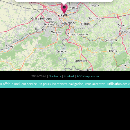
2007-2026 |
Startseite
|
Kontakt
|
AGB - Impressum
Der Verzehr von Alkohol ist gesundheitsschädlich, Verzehr in Maßen empfohlen | vinsnaturels | v3.1
s offrir le meilleur service. En poursuivant votre navigation, vous acceptez l’utilisation des c