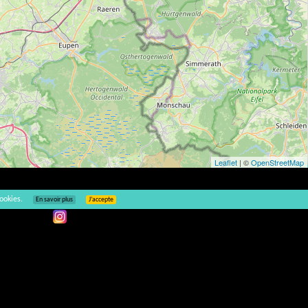
Leaflet
| ©
OpenStreetMap
2
ookies.
En savoir plus
J’accepte