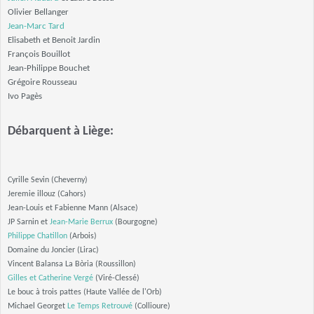
Olivier Bellanger
Jean-Marc Tard
Elisabeth et Benoit Jardin
François Bouillot
Jean-Philippe Bouchet
Grégoire Rousseau
Ivo Pagès
Débarquent à Liège:
Cyrille Sevin (Cheverny)
Jeremie illouz (Cahors)
Jean-Louis et Fabienne Mann (Alsace)
JP Sarnin et
Jean-Marie Berrux
(Bourgogne)
Philippe Chatillon
(Arbois)
Domaine du Joncier (Lirac)
Vincent Balansa La Bòria (Roussillon)
Gilles et Catherine Vergé
(Viré-Clessé)
Le bouc à trois pattes (Haute Vallée de l'Orb)
Michael Georget
Le Temps Retrouvé
(Collioure)