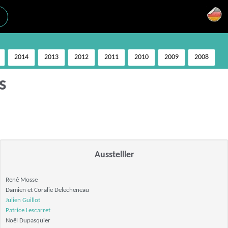
2014
2013
2012
2011
2010
2009
2008
s
Ausstelller
René Mosse
Damien et Coralie Delecheneau
Julien Guillot
Patrice Lescarret
Noël Dupasquier