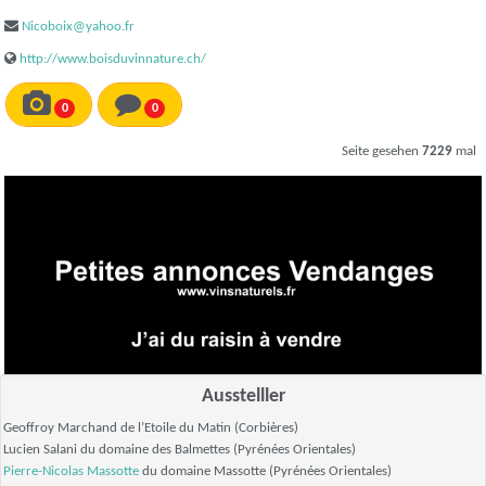
Nicoboix@yahoo.fr
http://www.boisduvinnature.ch/
0
0
Seite gesehen
7229
mal
Ausstelller
Geoffroy Marchand de l’Etoile du Matin (Corbières)
Lucien Salani du domaine des Balmettes (Pyrénées Orientales)
Pierre-Nicolas Massotte
du domaine Massotte (Pyrénées Orientales)