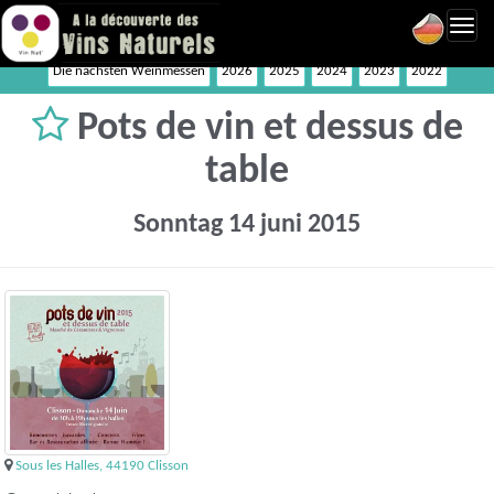
Toggl
navig
Die nächsten Weinmessen
2026
2025
2024
2023
2022
Pots de vin et dessus de
table
Sonntag 14 juni 2015
Sous les Halles, 44190 Clisson