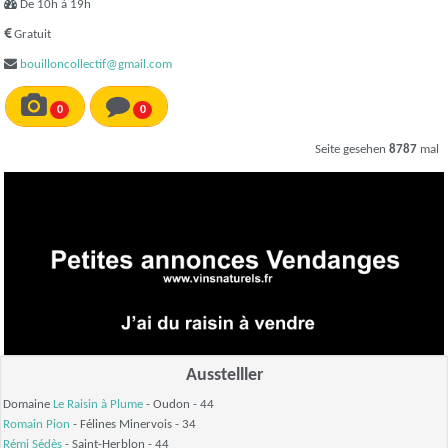
De 10h à 19h
Gratuit
bouilloncollectif@gmail.com
0
0
Seite gesehen
8787
mal
Ausstelller
Domaine
Le Raisin à Plume
- Oudon - 44
Romain Pion
- Félines Minervois - 34
Rémi Sédès
- Saint-Herblon - 44