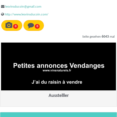
lesvinsducoin@gmail.com
http://www.lesvinsducoin.com/
0
0
Seite gesehen
6043
mal
Ausstelller