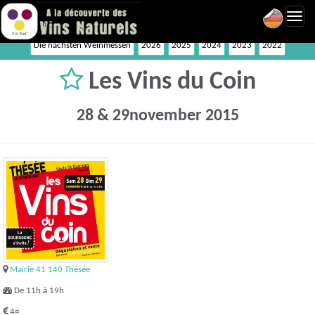
Toggl
navig
Die nächsten Weinmessen
2026
2025
2024
2023
2022
Les Vins du Coin
28 & 29november 2015
Mairie 41 140 Thésée
De 11h à 19h
4¤