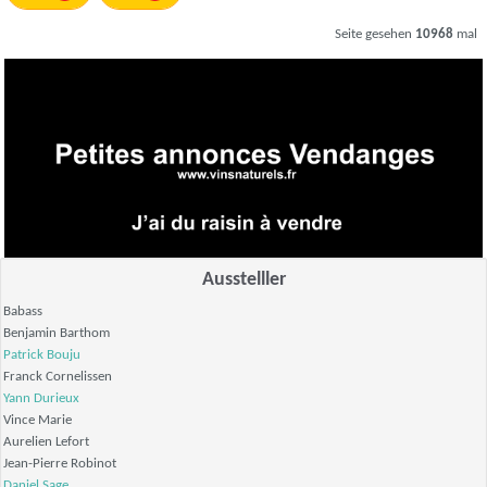
Seite gesehen
10968
mal
Ausstelller
Babass
Benjamin Barthom
Patrick Bouju
Franck Cornelissen
Yann Durieux
Vince Marie
Aurelien Lefort
Jean-Pierre Robinot
Daniel Sage