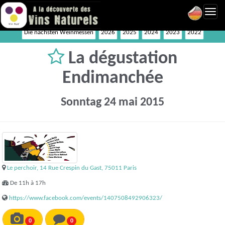
Toggl
navig
Die nächsten Weinmessen
2026
2025
2024
2023
2022
La dégustation
Endimanchée
Sonntag 24 mai 2015
Le perchoir, 14 Rue Crespin du Gast, 75011 Paris
De 11h à 17h
https://www.facebook.com/events/1407508492906323/
0
0