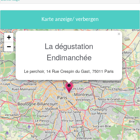
Karte anzeige/ verbergen
×
+
La dégustation
−
Endimanchée
Le perchoir, 14 Rue Crespin du Gast, 75011 Paris