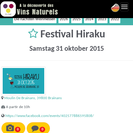
Toggl
navig
Die nächsten Weinmessen
2026
2025
2024
2023
2022
Festival Hiraku
Samstag 31 oktober 2015
Moulin De Brainans, 39800 Brainans
A partir de 10h
https://www.facebook.com/events/402577886595808/
0
0