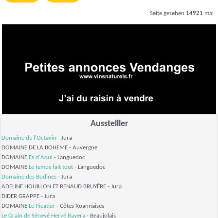
Seite gesehen
14921
mal
Ausstelller
Domaine de l'Octavin
- Jura
DOMAINE DE LA BOHEME - Auvergne
DOMAINE
Es d'Aqui
- Languedoc
DOMAINE
Le temps fait tout
- Languedoc
Domaine des Bodines
- Jura
ADELINE HOUILLON ET RENAUD BRUYÈRE - Jura
DIDER GRAPPE - Jura
DOMAINE
Le Picatier
- Côtes Roannaises
Le Grain de Sénevé
Hervé Ravera
- Beaujolais