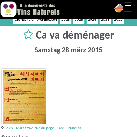
Toggl
navig
Die nächsten Weinmessen
2026
2025
2024
2023
2022
Ca va déménager
Samstag 28 märz 2015
Basin - Marot 90A rue du page - 1050 Bruxelles