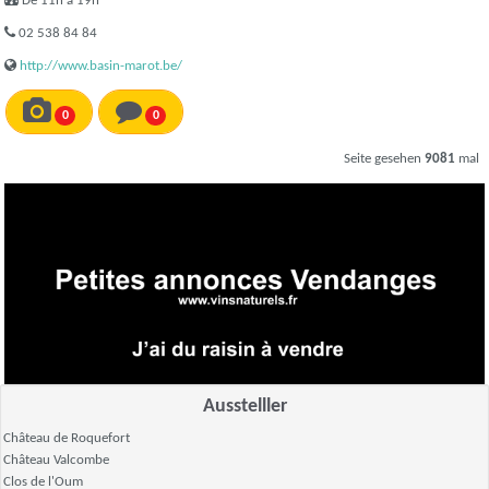
De 11h à 19h
02 538 84 84
http://www.basin-marot.be/
0
0
Seite gesehen
9081
mal
Ausstelller
Château de Roquefort
Château Valcombe
Clos de l'Oum