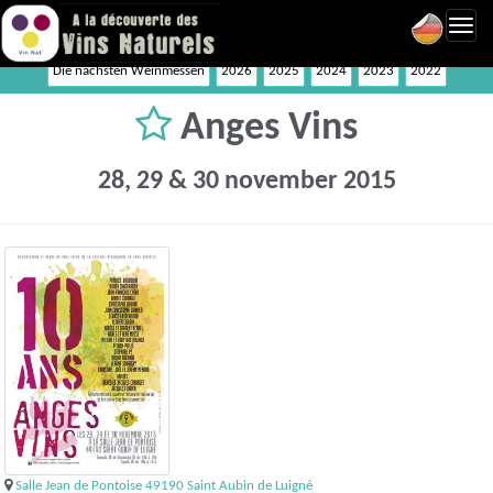
Toggl
navig
Die nächsten Weinmessen
2026
2025
2024
2023
2022
Anges Vins
28, 29 & 30 november 2015
Salle Jean de Pontoise 49190 Saint Aubin de Luigné