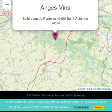
−
Anges Vins
Salle Jean de Pontoise 49190 Saint Aubin de
Luigné
Leaflet
| ©
OpenStreetMap
2007-2026 |
Startseite
|
Kontakt
|
AGB - Impressum
Der Verzehr von Alkohol ist gesundheitsschädlich, Verzehr in Maßen empfohlen |
Ce site utilise des cookies pour vous offrir le meilleur service. En poursuivant votre
vinsnaturels | v3.12
navigation, vous acceptez l’utilisation des cookies.
En savoir plus
J’accepte