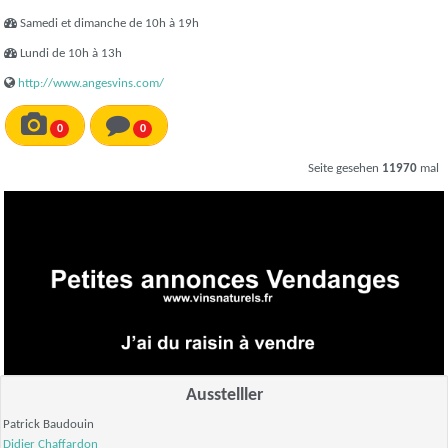
Samedi et dimanche de 10h à 19h
Lundi de 10h à 13h
http://www.angesvins.com/
0
0
Seite gesehen
11970
mal
Ausstelller
Patrick Baudouin
Didier Chaffardon