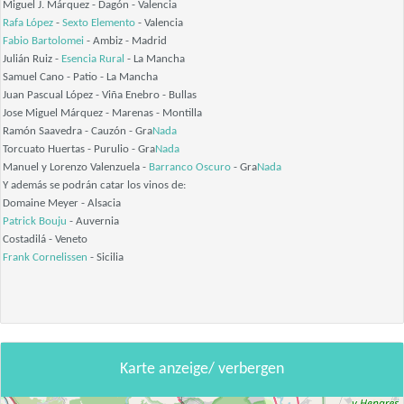
Miguel J. Márquez - Dagón - Valencia
Rafa López
-
Sexto Elemento
- Valencia
Fabio Bartolomei
- Ambiz - Madrid
Julián Ruiz -
Esencia Rural
- La Mancha
Samuel Cano - Patio - La Mancha
Juan Pascual López - Viña Enebro - Bullas
Jose Miguel Márquez - Marenas - Montilla
Ramón Saavedra - Cauzón - Gra
Nada
Torcuato Huertas - Purulio - Gra
Nada
Manuel y Lorenzo Valenzuela -
Barranco Oscuro
- Gra
Nada
Y además se podrán catar los vinos de:
Domaine Meyer - Alsacia
Patrick Bouju
- Auvernia
Costadilá - Veneto
Frank Cornelissen
- Sicilia
Karte anzeige/ verbergen