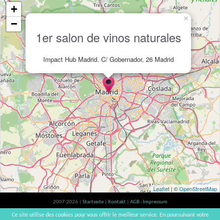
+
×
−
1er salon de vinos naturales
Impact Hub Madrid. C/ Gobernador, 26 Madrid
Leaflet
| ©
OpenStreetMap
2007-2026 |
Startseite
|
Kontakt
|
AGB - Impressum
Der Verzehr von Alkohol ist gesundheitsschädlich, Verzehr in Maßen empfohlen |
Ce site utilise des cookies pour vous offrir le meilleur service. En poursuivant votre