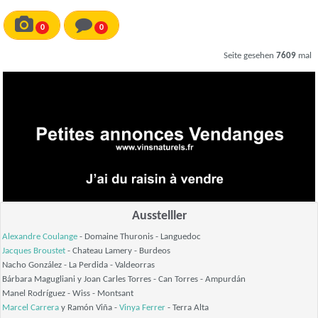
0
0
Seite gesehen
7609
mal
Ausstelller
Alexandre Coulange
- Domaine Thuronis - Languedoc
Jacques Broustet
- Chateau Lamery - Burdeos
Nacho González - La Perdida - Valdeorras
Bárbara Magugliani y Joan Carles Torres - Can Torres - Ampurdán
Manel Rodríguez - Wiss - Montsant
Marcel Carrera
y Ramón Viña -
Vinya Ferrer
- Terra Alta