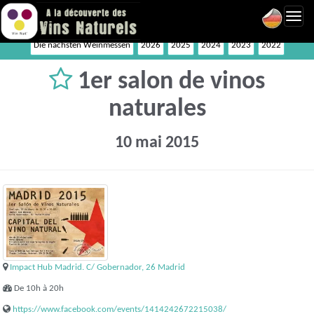
Toggl
navig
Die nächsten Weinmessen
2026
2025
2024
2023
2022
1er salon de vinos
naturales
10 mai 2015
Impact Hub Madrid. C/ Gobernador, 26 Madrid
De 10h à 20h
https://www.facebook.com/events/1414242672215038/