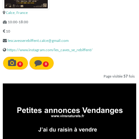
Calce, France
10:00-18:00
10
lescavesserebiffent.calce@gmail.com
https://www.instagram.com/les_caves_se_rebiffent/
0
0
Page visitée
57
fois