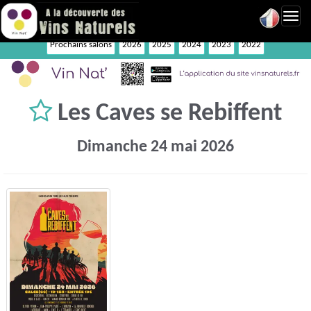
Toggl
navig
Prochains salons
2026
2025
2024
2023
2022
Les Caves se Rebiffent
Dimanche 24 mai 2026