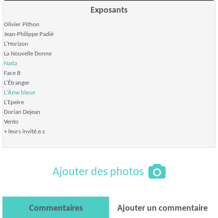
Exposants
Olivier Pithon
Jean-Philippe Padié
L'Horizon
La Nouvelle Donne
Nada
Face B
L'Étranger
L'Âme bleue
L'Epeire
Dorian Dejean
Vento
+ leurs invité.e.s
Ajouter des photos
Commentaires
Ajouter un commentaire