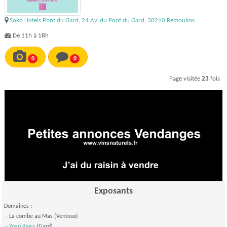
Soko Hotels Pont du Gard, 24 Av. du Pont du Gard, 30210 Remoulins
De 11h à 18h
0
0
Page visitée
23
fois
Exposants
Domaines :
- La combe au Mas (Ventoux)
-
Yoan Rega
(Gard)