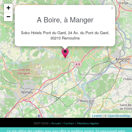
+
×
−
A Boire, à Manger
Soko Hotels Pont du Gard, 24 Av. du Pont du Gard,
30210 Remoulins
Leaflet
| ©
OpenStreetMap
2007-2026 |
Accueil
|
Contact
|
Mentions légales
L'abus d'alcool est dangereux pour la santé, à consommer avec modération. |
Ce site utilise des cookies pour vous offrir le meilleur service. En poursuivant votre