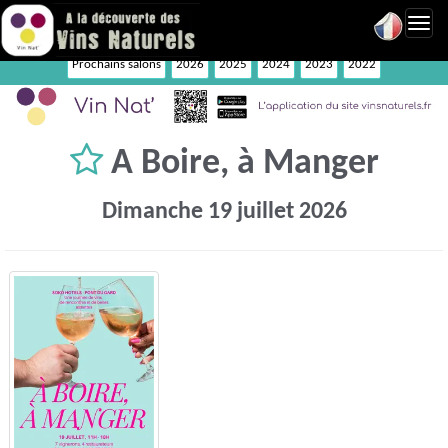
Toggl
navig
Prochains salons
2026
2025
2024
2023
2022
A Boire, à Manger
Dimanche 19 juillet 2026