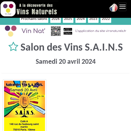
Toggl
navig
Prochains salons
2026
2025
2024
2023
2022
Salon des Vins S.A.I.N.S
Samedi 20 avril 2024