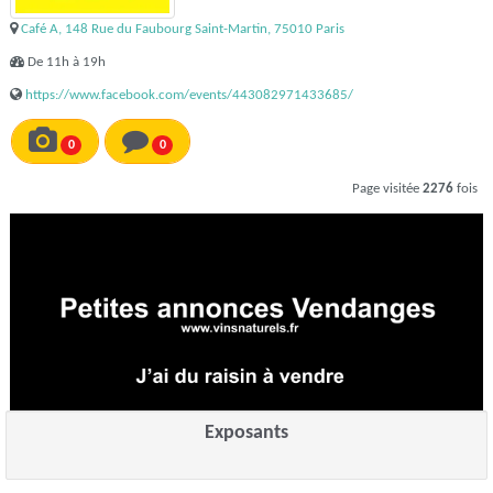
Café A, 148 Rue du Faubourg Saint-Martin, 75010 Paris
De 11h à 19h
https://www.facebook.com/events/443082971433685/
0
0
Page visitée
2276
fois
Exposants