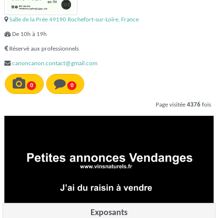
Salle de la Prée 49190 Rochefort-sur-Loire, France
De 10h à 19h
Réservé aux professionnels
canoncanon.contact@gmail.com
0
0
Page visitée
4376
fois
Exposants