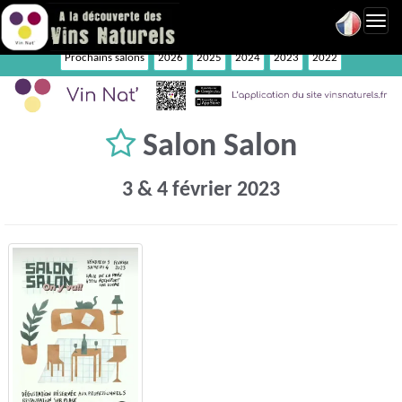
Toggl
navig
Prochains salons
2026
2025
2024
2023
2022
Salon Salon
3 & 4 février 2023