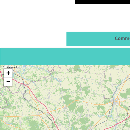
Comme
+
−