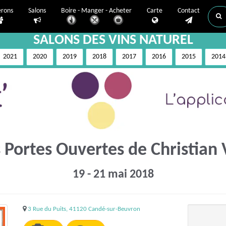
erons
Salons
Boire - Manger - Acheter
Carte
Contact
SALONS DES VINS NATUREL
2021
2020
2019
2018
2017
2016
2015
2014
 Portes Ouvertes de Christian 
19 - 21 mai 2018
3 Rue du Puits, 41120 Candé-sur-Beuvron