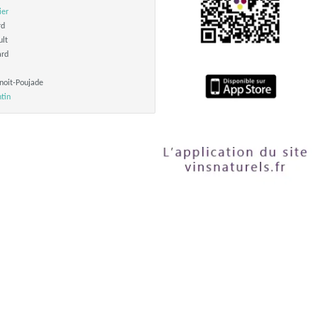
ier
rd
ult
ard
noit-Poujade
tin