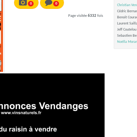
0
0
Christian Ven
Cédric Berna
Page visitée
6332
fois
Benoit Coura
Laurent Saill
Jeff Coutelou
Sebastien Be
Noëlla Moran