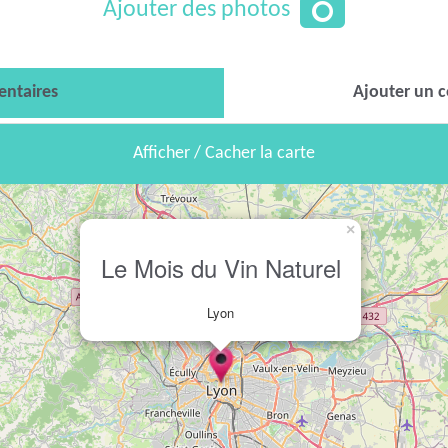
Ajouter des photos
ntaires
Ajouter un 
Afficher / Cacher la carte
×
Le Mois du Vin Naturel
Lyon