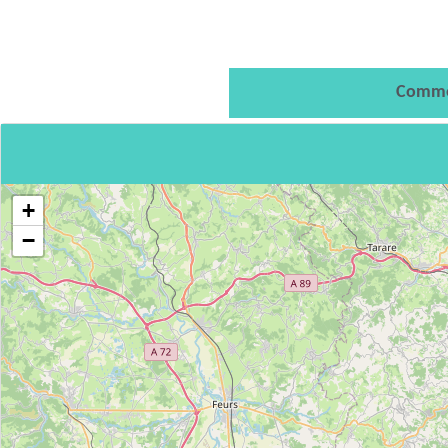
Comme
+
−