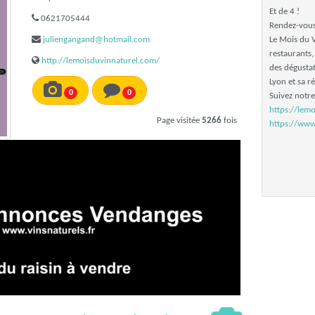
Et de 4 !
0621705444
Rendez-vou
juliengangand@hotmail.com
Le Mois du V
restaurants,
http://lemoisduvinnaturel.com/
des dégustat
Lyon et sa r
0
0
Suivez notr
https://lem
Page visitée
5266
fois
https://www