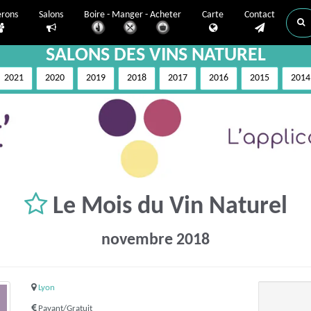
erons
Salons
Boire - Manger - Acheter
Carte
Contact
SALONS DES VINS NATUREL
2021
2020
2019
2018
2017
2016
2015
2014
Le Mois du Vin Naturel
novembre 2018
Lyon
Payant/Gratuit