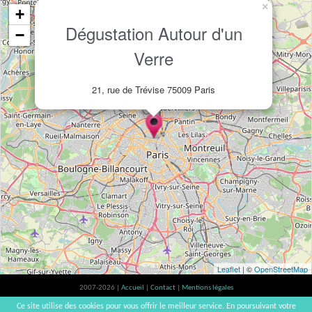
×
+
Dégustation Autour d'un
−
Verre
21, rue de Trévise 75009 Paris
Leaflet
| ©
OpenStreetMap
2007-2026 |
Accueil
|
Contact
|
Mentions légales
L'abus d'alcool est dangereux pour la santé, à consommer avec modération. |
Ce site utilise des cookies pour vous offrir le meilleur service. En poursuivant votre