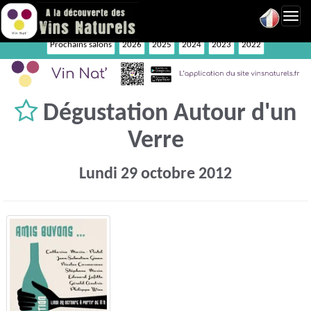
Toggl
navig
Prochains salons
2026
2025
2024
2023
2022
Dégustation Autour d'un
Verre
Lundi 29 octobre 2012