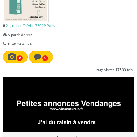
21, rue de Trévise 75009 Paris
A partir de 11h
01 48 24 43 74
0
0
Page visitée
17633
fois