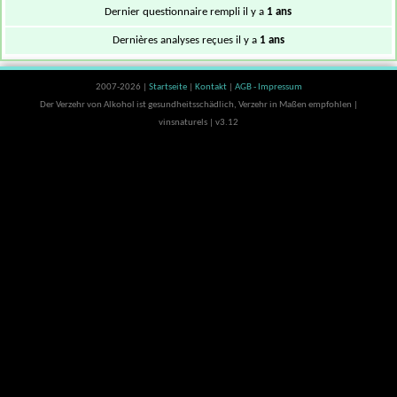
Dernier questionnaire rempli il y a
1 ans
Dernières analyses reçues il y a
1 ans
2007-2026 |
Startseite
|
Kontakt
|
AGB - Impressum
Der Verzehr von Alkohol ist gesundheitsschädlich, Verzehr in Maßen empfohlen |
vinsnaturels | v3.12