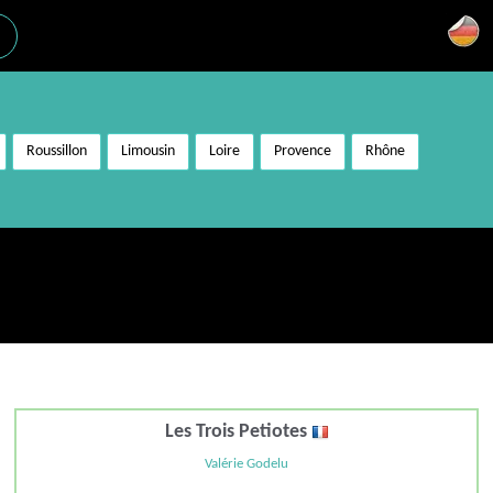
Roussillon
Limousin
Loire
Provence
Rhône
Les Trois Petiotes
Valérie Godelu