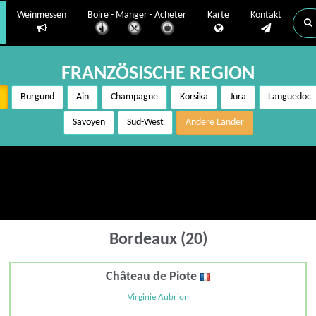
Weinmessen
Boire - Manger - Acheter
Karte
Kontakt
FRANZÖSISCHE REGION
Burgund
Ain
Champagne
Korsika
Jura
Languedoc
Savoyen
Süd-West
Andere Länder
Bordeaux (20)
Château de Piote
Virginie Aubrion