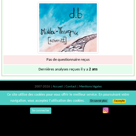
Pas de questionnaire reçus
Dernières analyses reçues il y a
2 ans
2007-2026 |
Accueil
|
Contact
|
Mentions légales
L'abus d'alcool est dangereux pour la santé, à consommer avec modération. |
Ce site utilise des cookies pour vous offrir le meilleur service. En poursuivant votre
vinsnaturels | v3.12
navigation, vous acceptez l’utilisation des cookies.
En savoir plus
J’accepte
Se connecter