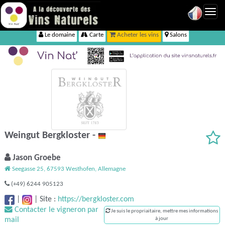
Toggl
navig
Le domaine
Carte
Acheter les vins
Salons
Weingut Bergkloster -
Jason Groebe
Seegasse 25, 67593 Westhofen, Allemagne
(+49) 6244 905123
|
|
Site :
https://bergkloster.com
Contacter le vigneron par
Je suis le propriaitaire, mettre mes informations
mail
à jour