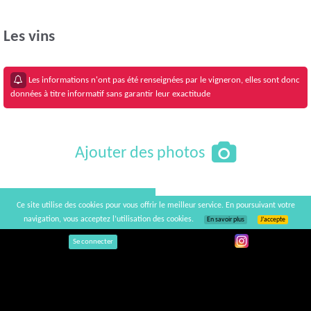
Les vins
Les informations n'ont pas été renseignées par le vigneron, elles sont donc
données à titre informatif sans garantir leur exactitude
Ajouter des photos
Commentaires
Ajouter un commentaire
Ce site utilise des cookies pour vous offrir le meilleur service. En poursuivant votre
navigation, vous acceptez l’utilisation des cookies.
En savoir plus
J’accepte
Afficher / Cacher la carte
Se connecter
+
×
−