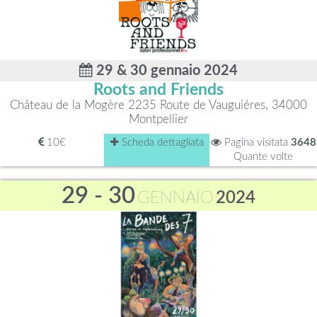
29 & 30 gennaio 2024
Roots and Friends
Château de la Mogère 2235 Route de Vauguiéres, 34000
Montpellier
10€
Scheda dettagliata
Pagina visitata
3648
Quante volte
29 - 30
GENNAIO
2024