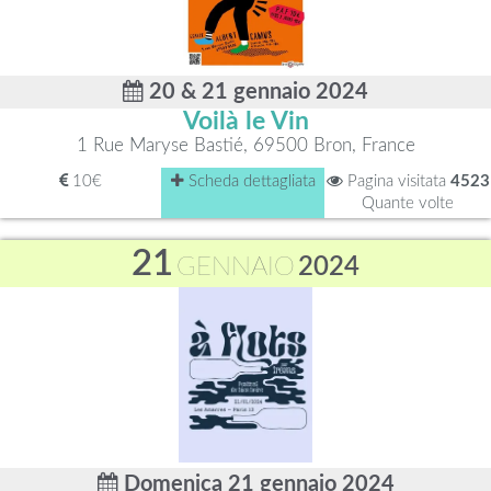
20 & 21 gennaio 2024
Voilà le Vin
1 Rue Maryse Bastié, 69500 Bron, France
10€
Scheda dettagliata
Pagina visitata
4523
Quante volte
21
GENNAIO
2024
Domenica 21 gennaio 2024