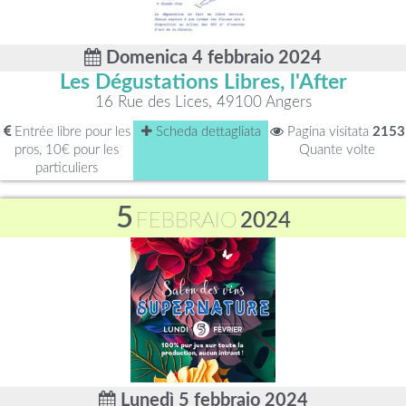
Domenica 4 febbraio 2024
Les Dégustations Libres, l'After
16 Rue des Lices, 49100 Angers
Entrée libre pour les
Scheda dettagliata
Pagina visitata
2153
pros, 10€ pour les
Quante volte
particuliers
5
FEBBRAIO
2024
Lunedì 5 febbraio 2024