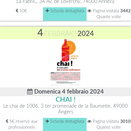
La FabriC, 34 Av. de Loverchy, 74000 Annecy
10€
Scheda dettagliata
Pagina visitata
3442
Quante volte
4
FEBBRAIO
2024
Domenica 4 febbraio 2024
CHAI !
Le chai de 1006, 3 ter promenade de la Baumette, 49000
Angers
5€ réservé aux
Scheda dettagliata
Pagina visitata
3010
professionnels
Quante volte