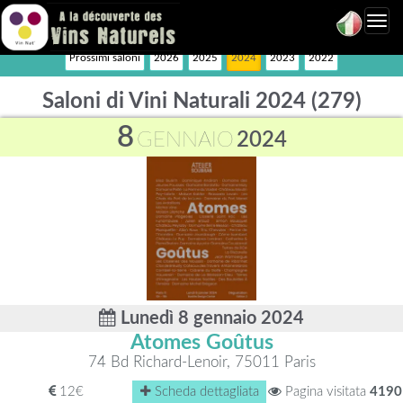
Toggl
navig
Prossimi saloni
2026
2025
2024
2023
2022
Saloni di Vini Naturali 2024 (279)
8
GENNAIO
2024
Lunedì 8 gennaio 2024
Atomes Goûtus
74 Bd Richard-Lenoir, 75011 Paris
12€
Scheda dettagliata
Pagina visitata
4190