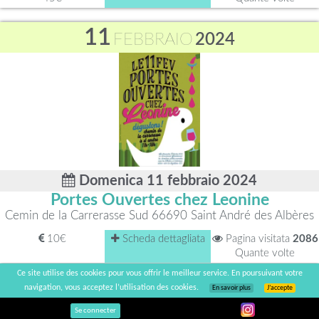
11
FEBBRAIO
2024
Domenica 11 febbraio 2024
Portes Ouvertes chez Leonine
Cemin de la Carrerasse Sud 66690 Saint André des Albères
10€
Scheda dettagliata
Pagina visitata
2086
Quante volte
Ce site utilise des cookies pour vous offrir le meilleur service. En poursuivant votre
11
navigation, vous acceptez l’utilisation des cookies.
En savoir plus
J’accepte
FEBBRAIO
2024
Se connecter