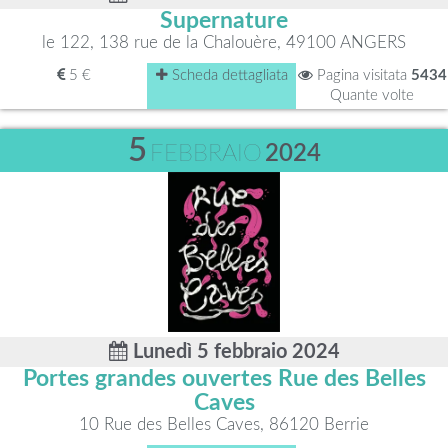
Supernature
le 122, 138 rue de la Chalouère, 49100 ANGERS
5 €
Scheda dettagliata
Pagina visitata
5434
Quante volte
5
FEBBRAIO
2024
Lunedì 5 febbraio 2024
Portes grandes ouvertes Rue des Belles
Caves
10 Rue des Belles Caves, 86120 Berrie