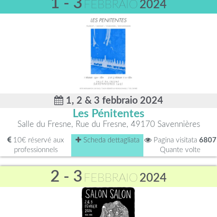
1 - 3
FEBBRAIO
2024
1, 2 & 3 febbraio 2024
Les Pénitentes
Salle du Fresne, Rue du Fresne, 49170 Savennières
10€ réservé aux
Scheda dettagliata
Pagina visitata
6807
professionnels
Quante volte
2 - 3
FEBBRAIO
2024