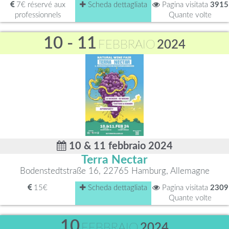
7€ réservé aux
Scheda dettagliata
Pagina visitata
3915
professionnels
Quante volte
10 - 11
FEBBRAIO
2024
10 & 11 febbraio 2024
Terra Nectar
Bodenstedtstraße 16, 22765 Hamburg, Allemagne
15€
Scheda dettagliata
Pagina visitata
2309
Quante volte
10
FEBBRAIO
2024