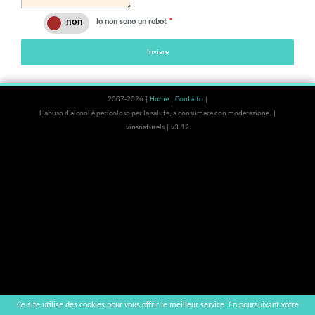
Io non sono un robot
*
Inviare
2007-2026 |
Home
|
Contatto
|
L'abuso d'alcool è pericoloso per la salute, a consumare con moderazione. |
vinsnaturels | v3.12
Ce site utilise des cookies pour vous offrir le meilleur service. En poursuivant votre