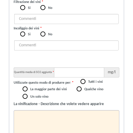
Filtrazione dei vini
*
Si
No
Incollggio dei vini
*
Si
No
mg/l
Quantità media di SO2 aggiunta
*
Tutti i vini
Utilizzate questo modo di produrre per:
*
La maggior parte dei vini
Qualche vino
Un solo vino
La vinificazione - Descrizione che volete vedere apparire