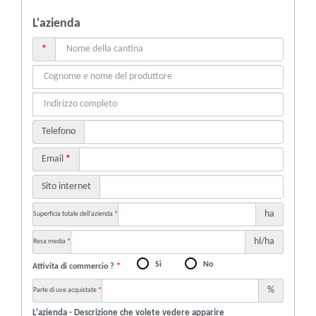
L'azienda
*
Telefono
Email
*
Sito internet
ha
Superficia totale dell'azienda
*
hl/ha
Resa media
*
Si
No
Attivita di commercio ?
*
%
Parte di uve acquistate
*
L'azienda - Descrizione che volete vedere apparire