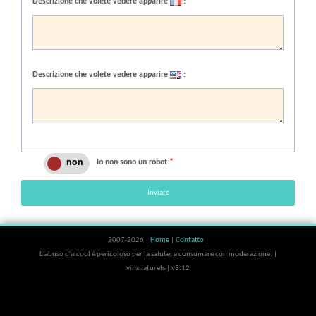
Descrizione che volete vedere apparire
:
Descrizione che volete vedere apparire
:
Io non sono un robot
*
Inviare
2007-2026 |
Home
|
Contatto
|
L'abuso d'alcool è pericoloso per la salute, a consumare con moderazione. |
vinsnaturels | v3.12