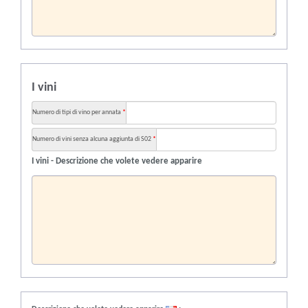
I vini
Numero di tipi di vino per annata
*
Numero di vini senza alcuna aggiunta di S02
*
I vini - Descrizione che volete vedere apparire