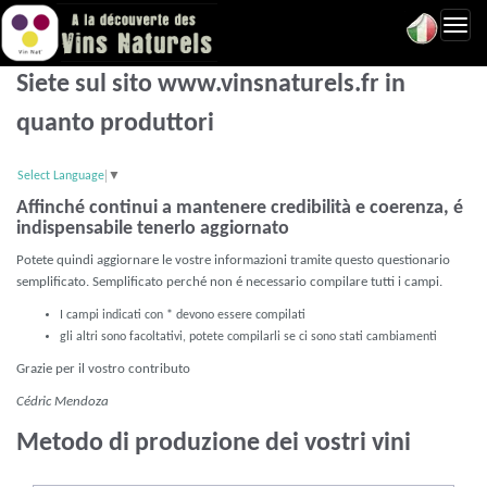
Toggl
navig
Siete sul sito www.vinsnaturels.fr in
quanto produttori
Select Language
▼
Affinché continui a mantenere credibilità e coerenza, é
indispensabile tenerlo aggiornato
Potete quindi aggiornare le vostre informazioni tramite questo questionario
semplificato. Semplificato perché non é necessario compilare tutti i campi.
I campi indicati con * devono essere compilati
gli altri sono facoltativi, potete compilarli se ci sono stati cambiamenti
Grazie per il vostro contributo
Cédric Mendoza
Metodo di produzione dei vostri vini