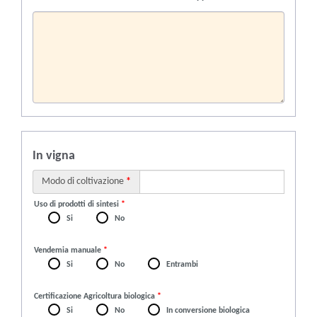
In vigna
Modo di coltivazione
*
Uso di prodotti di sintesi
*
Si
No
Vendemia manuale
*
Si
No
Entrambi
Certificazione Agricoltura biologica
*
Si
No
In conversione biologica