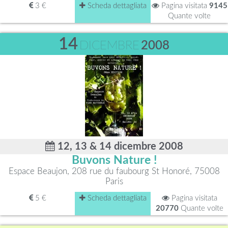
3 €
Scheda dettagliata
Pagina visitata
9145
Quante volte
14
DICEMBRE
2008
12, 13 & 14 dicembre 2008
Buvons Nature !
Espace Beaujon, 208 rue du faubourg St Honoré, 75008
Paris
5 €
Scheda dettagliata
Pagina visitata
20770
Quante volte