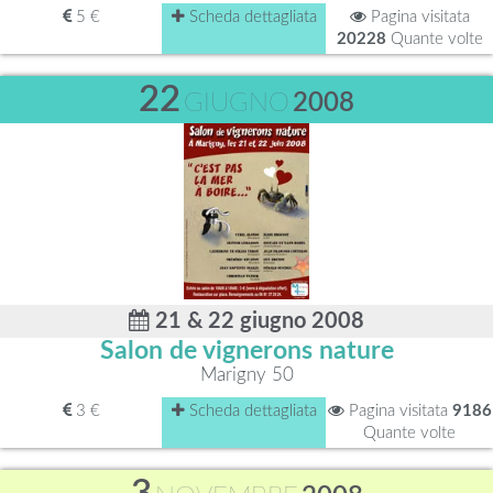
5 €
Scheda dettagliata
Pagina visitata
20228
Quante volte
22
GIUGNO
2008
21 & 22 giugno 2008
Salon de vignerons nature
Marigny 50
3 €
Scheda dettagliata
Pagina visitata
9186
Quante volte