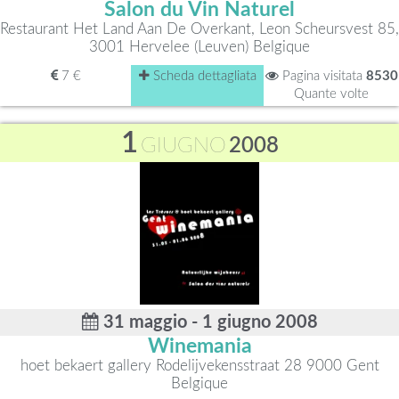
Salon du Vin Naturel
Restaurant Het Land Aan De Overkant, Leon Scheursvest 85,
3001 Hervelee (Leuven) Belgique
7 €
Scheda dettagliata
Pagina visitata
8530
Quante volte
1
GIUGNO
2008
31 maggio - 1 giugno 2008
Winemania
hoet bekaert gallery Rodelijvekensstraat 28 9000 Gent
Belgique