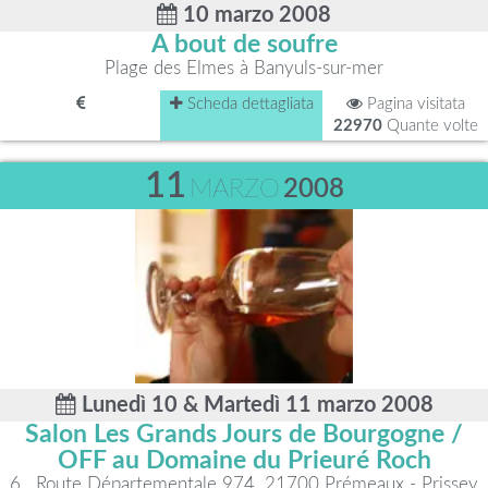
10 marzo 2008
A bout de soufre
Plage des Elmes à Banyuls-sur-mer
Scheda dettagliata
Pagina visitata
22970
Quante volte
11
MARZO
2008
Lunedì 10 & Martedì 11 marzo 2008
Salon Les Grands Jours de Bourgogne /
OFF au Domaine du Prieuré Roch
6 , Route Départementale 974, 21700 Prémeaux - Prissey