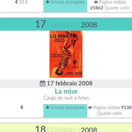
10 €
Scheda dettagliata
Pagina visitata
25862
Quante volte
17
FEBBRAIO
2008
17 febbraio 2008
La mise
Cargo de nuit à Arles
Scheda dettagliata
Pagina visitata
9138
Quante volte
18
FEBBRAIO
2008