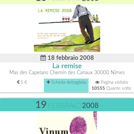
18 febbraio 2008
La remise
Mas des Capelans Chemin des Canaux 30000 Nîmes
5 €
Scheda dettagliata
Pagina visitata
10555
Quante volte
19
FEBBRAIO
2008