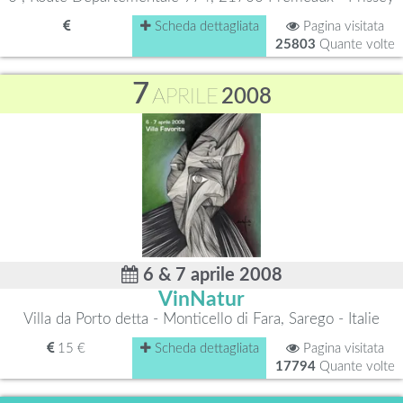
Scheda dettagliata
Pagina visitata
25803
Quante volte
7
APRILE
2008
6 & 7 aprile 2008
VinNatur
Villa da Porto detta - Monticello di Fara, Sarego - Italie
15 €
Scheda dettagliata
Pagina visitata
17794
Quante volte