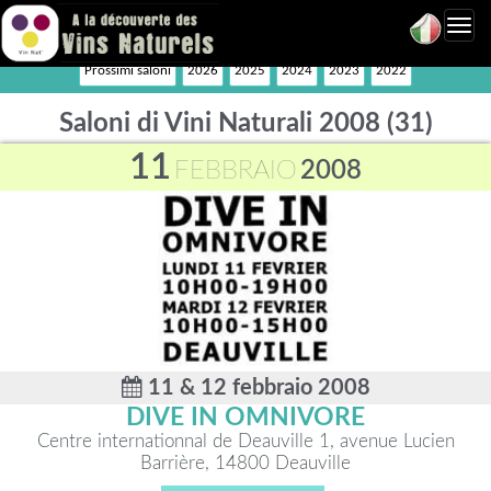
Toggl
navig
Prossimi saloni
2026
2025
2024
2023
2022
Saloni di Vini Naturali 2008 (31)
11
FEBBRAIO
2008
11 & 12 febbraio 2008
DIVE IN OMNIVORE
Centre internationnal de Deauville 1, avenue Lucien
Barrière, 14800 Deauville