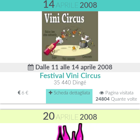
14
APRILE
2008
Dalle 11 alle 14 aprile 2008
Festival Vini Circus
35 440 Dingé
6 €
Scheda dettagliata
Pagina visitata
24804
Quante volte
20
APRILE
2008