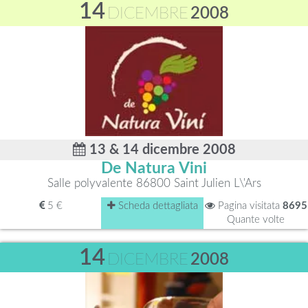
14
DICEMBRE
2008
13 & 14 dicembre 2008
De Natura Vini
Salle polyvalente 86800 Saint Julien L\'Ars
5 €
Scheda dettagliata
Pagina visitata
8695
Quante volte
14
DICEMBRE
2008