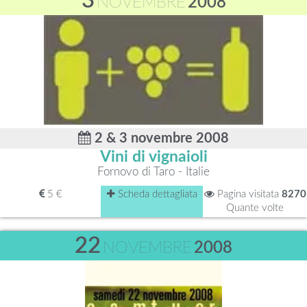
3
NOVEMBRE
2008
2 & 3 novembre 2008
Vini di vignaioli
Fornovo di Taro - Italie
5 €
Scheda dettagliata
Pagina visitata
8270
Quante volte
22
NOVEMBRE
2008