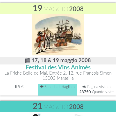
19
MAGGIO
2008
17, 18 & 19 maggio 2008
Festival des Vins Animés
La Friche Belle de Mai, Entrée 2, 12, rue François Simon
13003 Marseille
5 €
Scheda dettagliata
Pagina visitata
28750
Quante volte
21
MAGGIO
2008