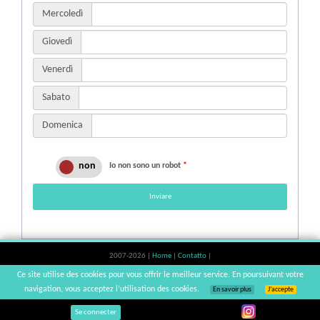
Mercoledì
Giovedì
Venerdì
Sabato
Domenica
Io non sono un robot
*
Inviare
2007-2026 |
Home
|
Contatto
|
L'abuso d'alcool è pericoloso per la salute, a consumare con moderazione. |
Ce site utilise des cookies pour vous offrir le meilleur service. En poursuivant votre
vinsnaturels | v3.12
navigation, vous acceptez l’utilisation des cookies.
En savoir plus
J’accepte
Se connecter