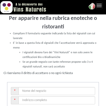
Toggl
navig
Per apparire nella rubrica enoteche o
ristoranti
Compilare il formulario seguente indicando la lista dei vignaioli con cui
lavorate
E' in base a questa lista di vignaioli che l'accettazione verrà approvata o
meno
I vignaioli devono fare dei "Vini Naturali" e non solo avere le
certificazioni Bio o Biodinamiche
Se un grande negozio con tante referenze propone solo 3 o 4
vignaioli naturali, non sarà accettato
Ci riserviamo il diritto di accettare o no ogni richiesta
*
*