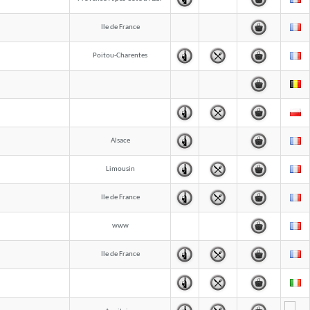
Ile de France
Poitou-Charentes
Alsace
Limousin
Ile de France
www
Ile de France