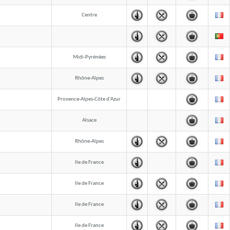
Centre
Midi-Pyrénées
Rhône-Alpes
Provence-Alpes-Côte d'Azur
Alsace
Rhône-Alpes
Ile de France
Ile de France
Ile de France
Ile de France