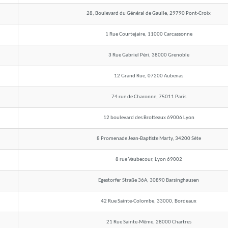
28, Boulevard du Général de Gaulle, 29790 Pont-Croix
1 Rue Courtejaire, 11000 Carcassonne
3 Rue Gabriel Péri, 38000 Grenoble
12 Grand Rue, 07200 Aubenas
74 rue de Charonne, 75011 Paris
12 boulevard des Brotteaux 69006 Lyon
8 Promenade Jean-Baptiste Marty, 34200 Sète
8 rue Vaubecour, Lyon 69002
Egestorfer Straße 36A, 30890 Barsinghausen
42 Rue Sainte-Colombe, 33000, Bordeaux
21 Rue Sainte-Même, 28000 Chartres