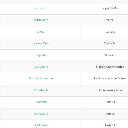
Extra Brut
Nogent le Roi
Natuvinum
Porto
Le Four
Cahors
La Cave Cliou
Cliousclat
Piquette
Marseille
La Bièrerie
Illkirch-Graffenstaden
Bistro la Commune
Saint Laurent sous Coiron
Vins-des-As
Asnières-sur-Seine
La Panza
Paris 11
La Retraite
Paris 10
UVA Cave
Paris 11