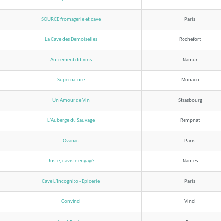
SOURCE fromagerie et cave
Paris
La Cave des Demoiselles
Rochefort
Autrement dit vins
Namur
Supernature
Monaco
Un Amour de Vin
Strasbourg
L'Auberge du Sauvage
Rempnat
Ovanac
Paris
Juste, caviste engagé
Nantes
Cave L'Incognito - Epicerie
Paris
Convinci
Vinci