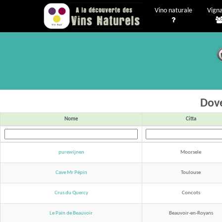
Vino naturale
Vigna
Dove
Nome
Citta
purewijnen
Moorsele
Cave Mr Pépin
Toulouse
Crus du Quercy
Concots
Le Pain de Beauvoir
Beauvoir-en-Royans