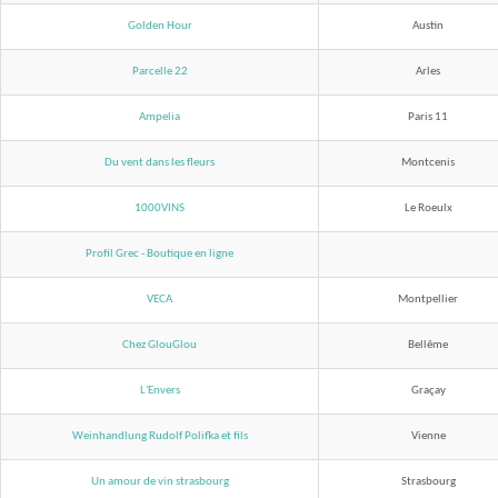
Golden Hour
Austin
Parcelle 22
Arles
Ampelia
Paris 11
Du vent dans les fleurs
Montcenis
1000VINS
Le Roeulx
Profil Grec - Boutique en ligne
VECA
Montpellier
Chez GlouGlou
Bellême
L'Envers
Graçay
Weinhandlung Rudolf Polifka et fils
Vienne
Un amour de vin strasbourg
Strasbourg