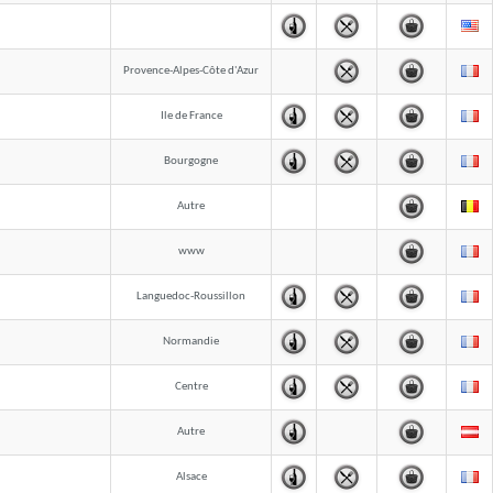
Provence-Alpes-Côte d'Azur
Ile de France
Bourgogne
Autre
www
Languedoc-Roussillon
Normandie
Centre
Autre
Alsace