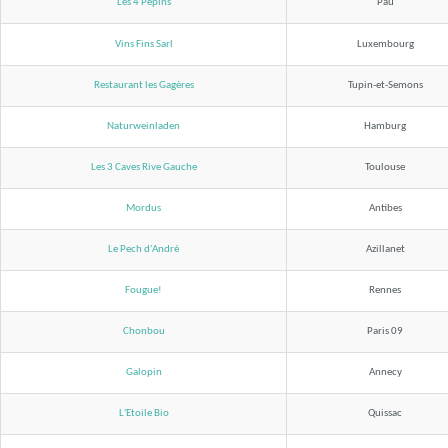
Les 4 Pépins
Pau
Vins Fins Sarl
Luxembourg
Restaurant les Gagères
Tupin-et-Semons
Naturweinladen
Hamburg
Les 3 Caves Rive Gauche
Toulouse
Mordus
Antibes
Le Pech d'André
Azillanet
Fougue!
Rennes
Chonbou
Paris 09
Galopin
Annecy
L'Etoile Bio
Quissac