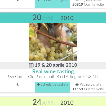
20919
Quante volte
20
APRILE
2010
19 & 20 aprile 2010
Real wine tasting
Pew Corner Old Portsmouth Road Artington GU3 1LP
Scheda dettagliata
Pagina visitata
11153
Quante volte
24
APRILE
2010