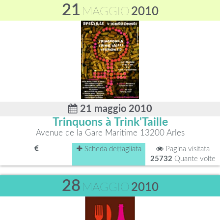
21
MAGGIO
2010
21 maggio 2010
Trinquons à Trink'Taille
Avenue de la Gare Maritime 13200 Arles
Scheda dettagliata
Pagina visitata
25732
Quante volte
28
MAGGIO
2010