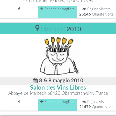
4-6 place Jean-Jaures, 10000 Troyes
Scheda dettagliata
Pagina visitata
25146
Quante volte
9
MAGGIO
2010
8 & 9 maggio 2010
Salon des Vins Libres
Abbaye de Marbach 68420 Obermorschwihr, France
Scheda dettagliata
Pagina visitata
21479
Quante volte