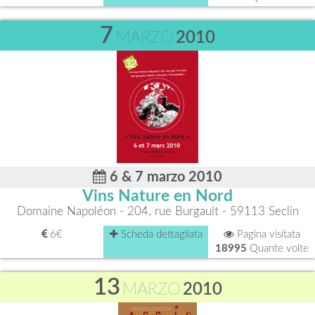
7
MARZO
2010
6 & 7 marzo 2010
Vins Nature en Nord
Domaine Napoléon - 204, rue Burgault - 59113 Seclin
6€
Scheda dettagliata
Pagina visitata
18995
Quante volte
13
MARZO
2010