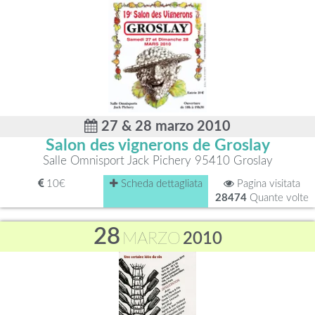
27 & 28 marzo 2010
Salon des vignerons de Groslay
Salle Omnisport Jack Pichery 95410 Groslay
10€
Scheda dettagliata
Pagina visitata
28474
Quante volte
28
MARZO
2010