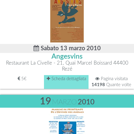
Sabato 13 marzo 2010
Angesvins
Restaurant La Civelle - 21, Quai Marcel Boissard 44400
Rezé
5€
Scheda dettagliata
Pagina visitata
14198
Quante volte
19
MARZO
2010