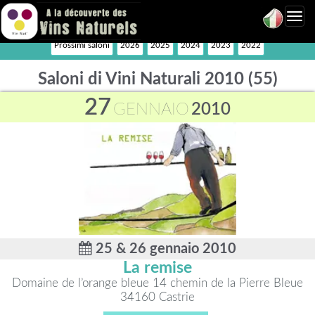
Toggl
navig
Prossimi saloni
2026
2025
2024
2023
2022
Saloni di Vini Naturali 2010 (55)
27
GENNAIO
2010
25 & 26 gennaio 2010
La remise
Domaine de l’orange bleue 14 chemin de la Pierre Bleue
34160 Castrie