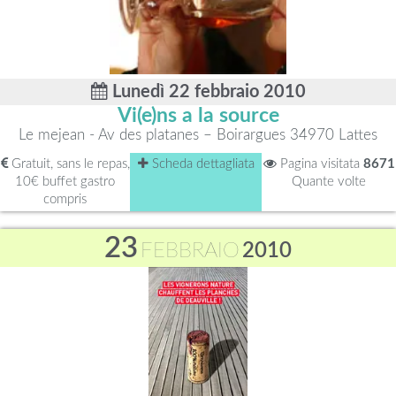
Lunedì 22 febbraio 2010
Vi(e)ns a la source
Le mejean - Av des platanes – Boirargues 34970 Lattes
Gratuit, sans le repas,
Scheda dettagliata
Pagina visitata
8671
10€ buffet gastro
Quante volte
compris
23
FEBBRAIO
2010