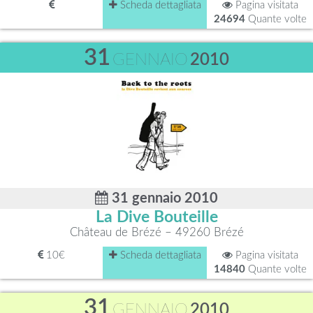
Scheda dettagliata
Pagina visitata
24694
Quante volte
31
GENNAIO
2010
31 gennaio 2010
La Dive Bouteille
Château de Brézé – 49260 Brézé
10€
Scheda dettagliata
Pagina visitata
14840
Quante volte
31
GENNAIO
2010