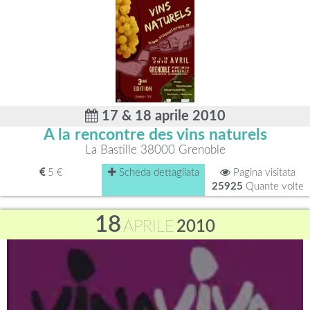
17 & 18 aprile 2010
A la rencontre des vins naturels
La Bastille 38000 Grenoble
5 €
Scheda dettagliata
Pagina visitata
25925
Quante volte
18
APRILE
2010