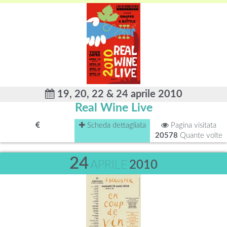
19, 20, 22 & 24 aprile 2010
Real Wine Live
Scheda dettagliata
Pagina visitata
20578
Quante volte
24
APRILE
2010