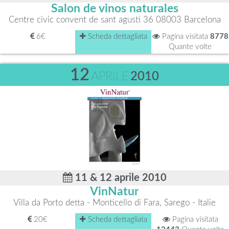
Salon de vinos naturales
Centre civic convent de sant agusti 36 08003 Barcelona
6€
Scheda dettagliata
Pagina visitata
8778
Quante volte
12
APRILE
2010
11 & 12 aprile 2010
VinNatur
Villa da Porto detta - Monticello di Fara, Sarego - Italie
20€
Scheda dettagliata
Pagina visitata