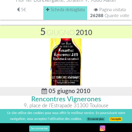
Hof Ter Donckergaete, Stratem 9, 9880 Aalter
5€
Scheda dettagliata
Pagina visitata
26288
Quante volte
5
GIUGNO
2010
05 giugno 2010
Rencontres Vignerones
9, place de l'Estrapade 31300 Toulouse
Ce site utilise des cookies pour vous offrir le meilleur service. En poursuivant votre
Scheda dettagliata
Pagina visitata
navigation, vous acceptez l’utilisation des cookies.
En savoir plus
J’accepte
17279
Quante volte
Se connecter