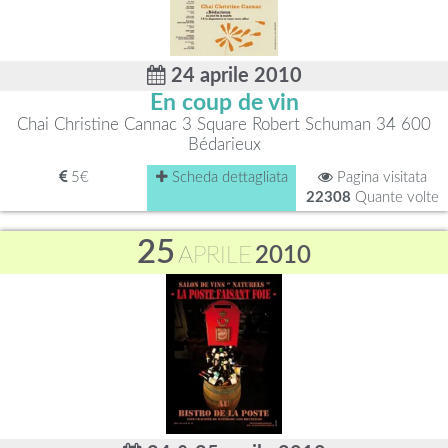
24 aprile 2010
En coup de vin
Chai Christine Cannac 3 Square Robert Schuman 34 600
Bédarieux
5€
Scheda dettagliata
Pagina visitata
22308
Quante volte
25
APRILE
2010