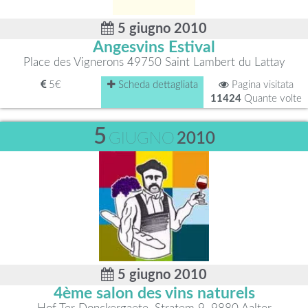
5 giugno 2010
Angesvins Estival
Place des Vignerons 49750 Saint Lambert du Lattay
5€
Scheda dettagliata
Pagina visitata
11424
Quante volte
5
GIUGNO
2010
5 giugno 2010
4ème salon des vins naturels