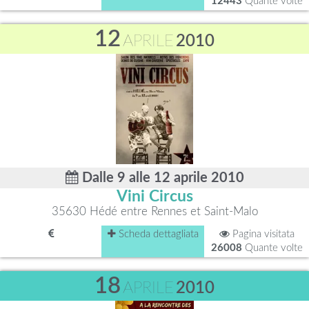
12443
Quante volte
12
APRILE
2010
Dalle 9 alle 12 aprile 2010
Vini Circus
35630 Hédé entre Rennes et Saint-Malo
Scheda dettagliata
Pagina visitata
26008
Quante volte
18
APRILE
2010