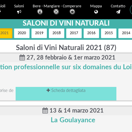
ioli
Saloni
Bere - Mangiare - Comperare
Mappa
Contatto
SALONI DI VINI NATURALI
2021
2020
2019
2018
2017
2016
2015
2014
Saloni di Vini Naturali 2021 (87)
27, 28 febbraio & 1er marzo 2021
ion professionnelle sur six domaines du Lo
ise de
Scheda dettagliata
13 & 14 marzo 2021
La Goulayance