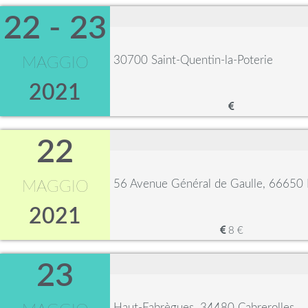
22 - 23
30700 Saint-Quentin-la-Poterie
MAGGIO
2021
22
56 Avenue Général de Gaulle, 66650 
MAGGIO
2021
8 €
23
Haut-Fabrègues, 34480 Cabrerolles