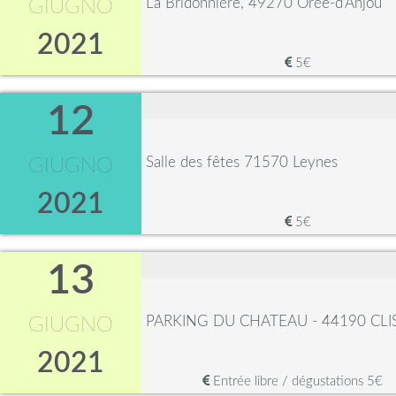
La Bridonnière, 49270 Orée-d'Anjou
GIUGNO
2021
5€
12
Salle des fêtes 71570 Leynes
GIUGNO
2021
5€
13
PARKING DU CHATEAU - 44190 CL
GIUGNO
2021
Entrée libre / dégustations 5€