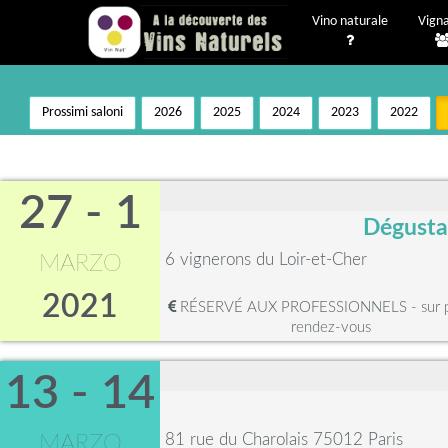
Vino naturale
Vigna
Prossimi saloni
2026
2025
2024
2023
2022
27 - 1
Dégustat
6 vignerons du Loir-et-Cher
MARZO
2021
RÉSERVÉ AUX PROFESSIONNELS - sur pr
rendez-vous
13 - 14
81 rue du Charolais 75012 Paris
MARZO