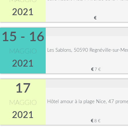
MAGGIO
2021
15 - 16
Les Sablons, 50590 Regnéville-sur-Me
MAGGIO
2021
7 €
17
Hôtel amour à la plage Nice, 47 prom
MAGGIO
2021
8 €