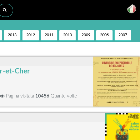
2013
2012
2011
2010
2009
2008
2007
ir-et-Cher
Pagina visitata
10456
Quante volte