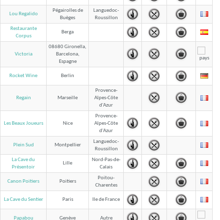
Pégairolles de
Languedoc-
Lou Regalido
Buèges
Roussillon
Restaurante
Berga
Corpus
08680 Gironella,
Victoria
Barcelona,
Espagne
Rocket Wine
Berlin
Provence-
Regain
Marseille
Alpes-Côte
d'Azur
Provence-
Les Beaux Joueurs
Nice
Alpes-Côte
d'Azur
Languedoc-
Plein Sud
Montpellier
Roussillon
La Cave du
Nord-Pas-de-
Lille
Calais
Présentoir
Poitou-
Canon Poitiers
Poitiers
Charentes
La Cave du Sentier
Paris
Ile de France
Papabou
Genève
Autre