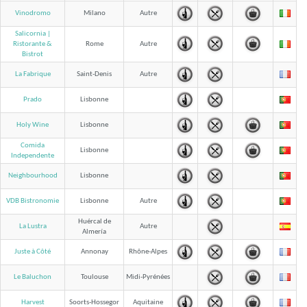
Vinodromo
Milano
Autre
Salicornia |
Rome
Autre
Ristorante &
Bistrot
La Fabrique
Saint-Denis
Autre
Prado
Lisbonne
Holy Wine
Lisbonne
Comida
Lisbonne
Independente
Neighbourhood
Lisbonne
VDB Bistronomie
Lisbonne
Autre
Huércal de
La Lustra
Autre
Almería
Juste à Côté
Annonay
Rhône-Alpes
Le Baluchon
Toulouse
Midi-Pyrénées
Harvest
Soorts-Hossegor
Aquitaine