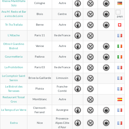
Kleine MarktHalle
Cologne
Autre
Sülz
Ana M. Resto et Bar
Blois
Centre
a vins de Loire
Tri Tra Trallala
Berne
Autre
L'Attache
Paris 11
Ile de France
Oltre il Giardino
Venise
Autre
Bistrot
Gourmetteria
Padova
Autre
La Prohibition
Paris 03
Ile de France
Le Comptoir Saint
Brive-la-Gaillarde
Limousin
Sernin
Le Bistrot des
Franche-
Plaisia
Comté
Terrasses
Restaurant Tossal
Montblanc
Autre
Gros
Clermont-
Le Temps d'un Verre
Auvergne
Ferrand
Provence-
Esstra
Nice
Alpes-Côte
d'Azur