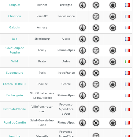
Fougue!
Rennes
Bretagne
Chonbou
Paris 09
Ile de France
Galopin
Annecy
Jaja
Strasbourg
Alsace
Cave Coup de
Ecully
Rhône-Alpes
Foudre
Wild
Prato
Autre
Supernature
Paris
Ile de France
Château le Breuil
Chaillac
Centre
38580 La Ferrière
l'aubergerie
Rhône-Alpes
- Le Haut Bréda
Provence-
Villefranche sur
Bistro de l'étoile
Alpes-Côte
mer
d'Azur
Saint-Gervais-les-
Rond de Carotte
Rhône-Alpes
Bains
Provence-
tumulte
Marseille
Alpes-Côte