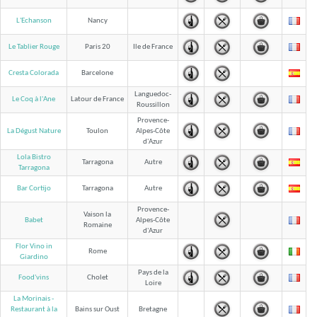
L'Echanson
Nancy
Le Tablier Rouge
Paris 20
Ile de France
Cresta Colorada
Barcelone
Languedoc-
Le Coq à l'Ane
Latour de France
Roussillon
Provence-
La Dégust Nature
Toulon
Alpes-Côte
d'Azur
Lola Bistro
Tarragona
Autre
Tarragona
Bar Cortijo
Tarragona
Autre
Provence-
Vaison la
Babet
Alpes-Côte
Romaine
d'Azur
Flor Vino in
Rome
Giardino
Pays de la
Food'vins
Cholet
Loire
La Morinais -
Bains sur Oust
Bretagne
Restaurant à la