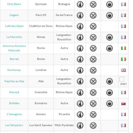
Only Bears
Quimper
Bretagne
Gegeor
Paris 09
Ile de France
Café des Alpes
Châtillon en Diois
Rhône-Alpes
Languedoc-
La Marmite
Nimes
Roussillon
Solovino Enoteca
Rome
Autre
Naturale
Barred
Rome
Autre
Ducksoup
Londres
Autre
Languedoc-
Papilles au Nez
Alès
Roussillon
Harvest
Grenoble
Rhône-Alpes
Bottéka
Komárno
Autre
L'hexagone
Amiens
Picardie
Les Templiers
Luz Saint Sauveur
Midi-Pyrénées