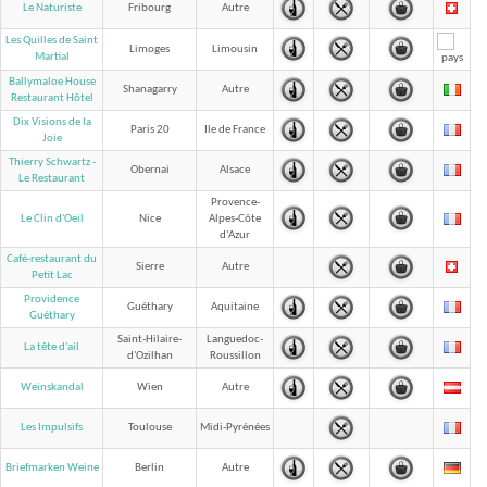
Le Naturiste
Fribourg
Autre
Les Quilles de Saint
Limoges
Limousin
Martial
Ballymaloe House
Shanagarry
Autre
Restaurant Hôtel
Dix Visions de la
Paris 20
Ile de France
Joie
Thierry Schwartz -
Obernai
Alsace
Le Restaurant
Provence-
Le Clin d'Oeil
Nice
Alpes-Côte
d'Azur
Café-restaurant du
Sierre
Autre
Petit Lac
Providence
Guéthary
Aquitaine
Guéthary
Saint-Hilaire-
Languedoc-
La tête d'ail
d'Ozilhan
Roussillon
Weinskandal
Wien
Autre
Les Impulsifs
Toulouse
Midi-Pyrénées
Briefmarken Weine
Berlin
Autre