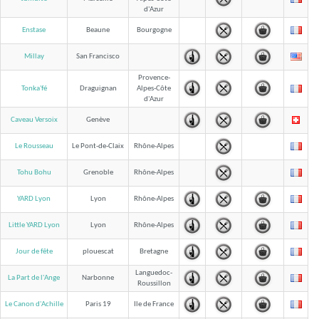
d'Azur
Enstase
Beaune
Bourgogne
Millay
San Francisco
Provence-
Tonka'fé
Draguignan
Alpes-Côte
d'Azur
Caveau Versoix
Genève
Le Rousseau
Le Pont-de-Claix
Rhône-Alpes
Tohu Bohu
Grenoble
Rhône-Alpes
YARD Lyon
Lyon
Rhône-Alpes
Little YARD Lyon
Lyon
Rhône-Alpes
Jour de fête
plouescat
Bretagne
Languedoc-
La Part de l'Ange
Narbonne
Roussillon
Le Canon d'Achille
Paris 19
Ile de France