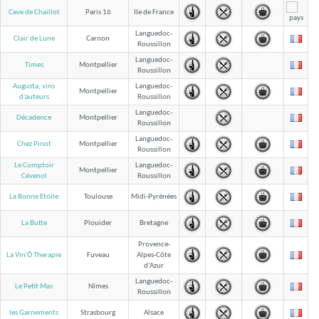
Cave de Chaillot
Paris 16
Ile de France
Languedoc-
Clair de Lune
Carnon
Roussillon
Languedoc-
Times
Montpellier
Roussillon
Augusta, vins
Languedoc-
Montpellier
Roussillon
d'auteurs
Languedoc-
Décadence
Montpellier
Roussillon
Languedoc-
Chez Pinot
Montpellier
Roussillon
Le Comptoir
Languedoc-
Montpellier
Roussillon
Cévenol
La Bonne Etoile
Toulouse
Midi-Pyrénées
La Butte
Plouider
Bretagne
Provence-
La Vin'Ô Therapie
Fuveau
Alpes-Côte
d'Azur
Languedoc-
Le Petit Mas
Nîmes
Roussillon
les Garnements
Strasbourg
Alsace