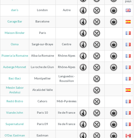
dan's
London
Autre
Garage Bar
Barcelone
Maison Binder
Paris
Osma
Sargé-sur-Braye
Centre
Pizzeria la Romaine
Alba-la-Romaine
Rhône-Alpes
Auberge Monnet
La roche de Glun
Rhône-Alpes
Languedoc-
Baci Baci
Montpellier
Roussillon
Mesón Sabor
Alcalá del Valle
Andaluz
Restó Bistro
Cahors
Midi-Pyrénées
Viande John
Paris 10
Ile de France
Supernaturel
Paris 09
Ile de France
O'Dac Eastman
Eastman