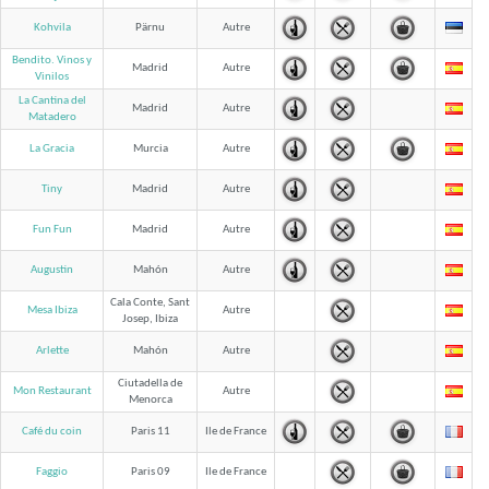
Kohvila
Pärnu
Autre
Bendito. Vinos y
Madrid
Autre
Vinilos
La Cantina del
Madrid
Autre
Matadero
La Gracia
Murcia
Autre
Tiny
Madrid
Autre
Fun Fun
Madrid
Autre
Augustin
Mahón
Autre
Cala Conte, Sant
Mesa Ibiza
Autre
Josep, Ibiza
Arlette
Mahón
Autre
Ciutadella de
Mon Restaurant
Autre
Menorca
Café du coin
Paris 11
Ile de France
Faggio
Paris 09
Ile de France