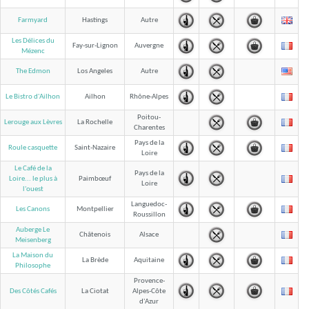
Farmyard
Hastings
Autre
Les Délices du
Fay-sur-Lignon
Auvergne
Mézenc
The Edmon
Los Angeles
Autre
Le Bistro d'Ailhon
Ailhon
Rhône-Alpes
Poitou-
Lerouge aux Lèvres
La Rochelle
Charentes
Pays de la
Roule casquette
Saint-Nazaire
Loire
Le Café de la
Pays de la
Paimbœuf
Loire... le plus à
Loire
l'ouest
Languedoc-
Les Canons
Montpellier
Roussillon
Auberge Le
Châtenois
Alsace
Meisenberg
La Maison du
La Brède
Aquitaine
Philosophe
Provence-
Des Côtés Cafés
La Ciotat
Alpes-Côte
d'Azur