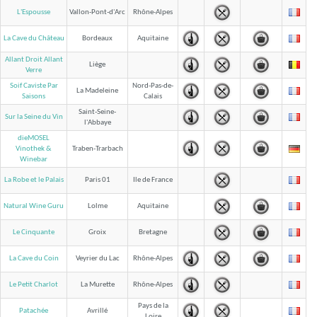
L'Espousse
Vallon-Pont-d'Arc
Rhône-Alpes
La Cave du Château
Bordeaux
Aquitaine
Allant Droit Allant
Liège
Verre
Soif Caviste Par
Nord-Pas-de-
La Madeleine
Calais
Saisons
Saint-Seine-
Sur la Seine du Vin
l'Abbaye
dieMOSEL
Traben-Trarbach
Vinothek &
Winebar
La Robe et le Palais
Paris 01
Ile de France
Natural Wine Guru
Lolme
Aquitaine
Le Cinquante
Groix
Bretagne
La Cave du Coin
Veyrier du Lac
Rhône-Alpes
Le Petit Charlot
La Murette
Rhône-Alpes
Pays de la
Patachée
Avrillé
Loire