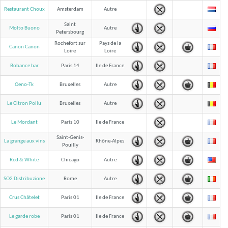
Restaurant Choux
Amsterdam
Autre
Saint
Molto Buono
Autre
Petersbourg
Rochefort sur
Pays de la
Canon Canon
Loire
Loire
Bobance bar
Paris 14
Ile de France
Oeno-Tk
Bruxelles
Autre
Le Citron Poilu
Bruxelles
Autre
Le Mordant
Paris 10
Ile de France
Saint-Genis-
La grange aux vins
Rhône-Alpes
Pouilly
Red & White
Chicago
Autre
SO2 Distribuzione
Rome
Autre
Crus Châtelet
Paris 01
Ile de France
Le garde robe
Paris 01
Ile de France