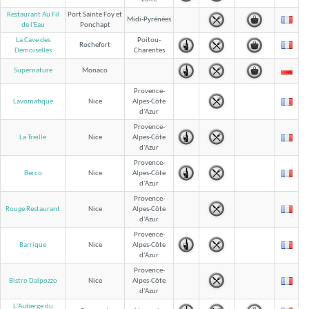
Restaurant Au Fil
Port Sainte Foy et
Midi-Pyrénées
Ponchapt
de l'Eau
La Cave des
Poitou-
Rochefort
Charentes
Demoiselles
Supernature
Monaco
Provence-
Lavomatique
Nice
Alpes-Côte
d'Azur
Provence-
La Treille
Nice
Alpes-Côte
d'Azur
Provence-
Berco
Nice
Alpes-Côte
d'Azur
Provence-
Rouge Restaurant
Nice
Alpes-Côte
d'Azur
Provence-
Barrique
Nice
Alpes-Côte
d'Azur
Provence-
Bistro Dalpozzo
Nice
Alpes-Côte
d'Azur
L'Auberge du