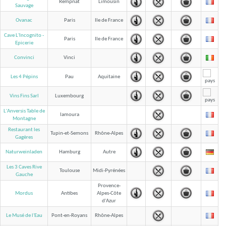
Rempnat
Limousin
Sauvage
Ovanac
Paris
Ile de France
Cave L'Incognito -
Paris
Ile de France
Epicerie
Convinci
Vinci
Les 4 Pépins
Pau
Aquitaine
Vins Fins Sarl
Luxembourg
L'Anversis Table de
lamoura
Montagne
Restaurant les
Tupin-et-Semons
Rhône-Alpes
Gagères
Naturweinladen
Hamburg
Autre
Les 3 Caves Rive
Toulouse
Midi-Pyrénées
Gauche
Provence-
Mordus
Antibes
Alpes-Côte
d'Azur
Le Musé de l'Eau
Pont-en-Royans
Rhône-Alpes