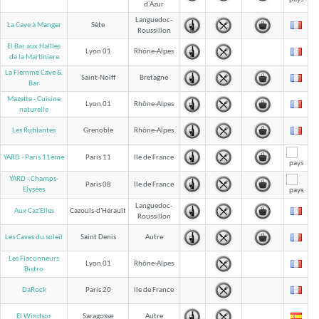
d'Azur
Languedoc-
La Cave à Manger
Sète
Roussillon
El Bar aux Hallles
Lyon 01
Rhône-Alpes
de la Martiniere
La Flemme Cave &
Saint-Nolff
Bretagne
Bar
Mazette - Cuisine
Lyon 01
Rhône-Alpes
naturelle
Les Rutilantes
Grenoble
Rhône-Alpes
YARD - Paris 11ème
Paris 11
Ile de France
YARD - Champs-
Paris 08
Ile de France
Elysées
Languedoc-
Aux Caz'Elles
Cazouls-d'Hérault
Roussillon
Les Caves du soleil
Saint Denis
Autre
Les Flaconneurs
Lyon 01
Rhône-Alpes
Bistro
DaRock
Paris 20
Ile de France
El Windsor
Saragosse
Autre