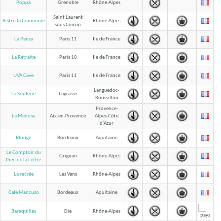
Poppa
Grenoble
Rhône-Alpes
Saint Laurent
Bistro la Commune
Rhône-Alpes
sous Coiron
La Panza
Paris 11
Ile de France
La Retraite
Paris 10
Ile de France
UVA Cave
Paris 11
Ile de France
Languedoc-
La Soifferie
Lagrasse
Roussillon
Provence-
La Meduse
Aix-en-Provence
Alpes-Côte
d'Azur
Blouge
Bordeaux
Aquitaine
Le Comptoir du
Grignan
Rhône-Alpes
Pied de la Lettre
La recrée
Les Vans
Rhône-Alpes
Cafe Mancuso
Bordeaux
Aquitaine
Baraquilles
Die
Rhône-Alpes