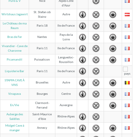
Pure & V
Nice
Alpes-Côte
d'Azur
St. Stefan ob
Wirtshaus Jagawirt
Autre
Stainz
Le Château de ma
Paris 18
Ile de France
Reum
Pays de la
Bras de Fer
Nantes
Loire
Vivandier - Cave de
Paris 11
Ile de France
Charonne
Languedoc-
Picamandil
Puissalicon
Roussillon
Liquiderie Bar
Paris 11
Ile de France
STAPPA CAVE À
Bruxelles
Autre
VINS
Vinapava
Bourges
Centre
Clermont-
En/Vie
Auvergne
Ferrand
Auberge des
Saint-Maurice
Rhône-Alpes
d'Ibie
Salèlles
Midget Cave à
Annecy
Rhône-Alpes
manger