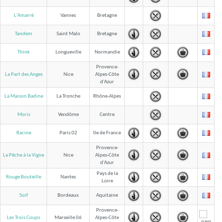
L'Amarré
Vannes
Bretagne
Tandem
Saint Malo
Bretagne
Think
Longueville
Normandie
Provence-
La Part des Anges
Nice
Alpes-Côte
d'Azur
La Maison Badine
La Tronche
Rhône-Alpes
Moris
Vendôme
Centre
Racine
Paris 02
Ile de France
Provence-
La Pêche à la Vigne
Nice
Alpes-Côte
d'Azur
Pays de la
Rouge Bouteille
Nantes
Loire
Soif
Bordeaux
Aquitaine
Provence-
Les Trois Coups
Marseille 06
Alpes-Côte