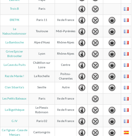
Pape
Laurent
Trois B
Paris
ERETYK
Paris 11
Ile de France
Le
Toulouse
Midi-Pyrénées
Nabuchodonosor
La Bamboche
Alpe d'Huez
Rhône-Alpes
Grive Epicier
Lyon
Rhône-Alpes
Bistrootier
Châtillon sur
La Cave du Puits
Centre
Loire
Poitou-
Raz de Marée !
La Rochelle
Charentes
Clan Sibarita's
Seville
Autre
Les Petits Bateaux
Paris
Ile de France
Le Plessis
La Bigothèque
Ile de France
Robinson
G.IV
Paris 02
Ile de France
Ca l'Ignasi - Casa de
Cantonigròs
Menjars