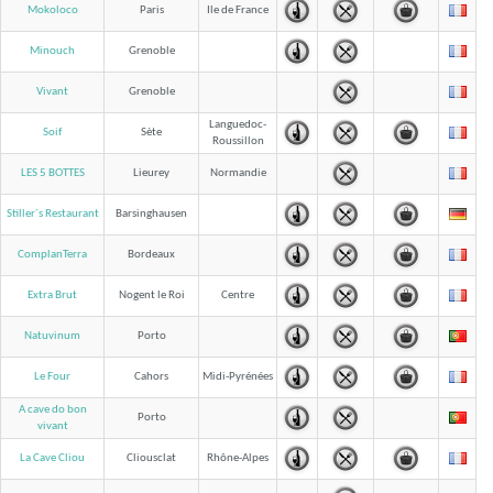
Mokoloco
Paris
Ile de France
Minouch
Grenoble
Vivant
Grenoble
Languedoc-
Soif
Sète
Roussillon
LES 5 BOTTES
Lieurey
Normandie
Stiller´s Restaurant
Barsinghausen
ComplanTerra
Bordeaux
Extra Brut
Nogent le Roi
Centre
Natuvinum
Porto
Le Four
Cahors
Midi-Pyrénées
A cave do bon
Porto
vivant
La Cave Cliou
Cliousclat
Rhône-Alpes