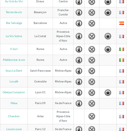
Au Gré du Vin
Dreux
Centre
Franche-
Terres de vin
Besançon
Comté
Bar Salvatge
Barcelone
Autre
Provence-
Le Vin Sobre
La Ciotat
Alpes-Côte
d'Azur
Il Sorì
Rome
Autre
Matière bar-à-vin
Rome
Autre
Sous La Dent
Saint-Pancrasse
Rhône-Alpes
Locafé
Grenoble
Rhône-Alpes
Odessa Comptoir
Lyon 01
Rhône-Alpes
Mesa
Paris 09
Ile de France
Provence-
Chardon
Arles
Alpes-Côte
d'Azur
Louie Louie
Paris 12
Ile de France