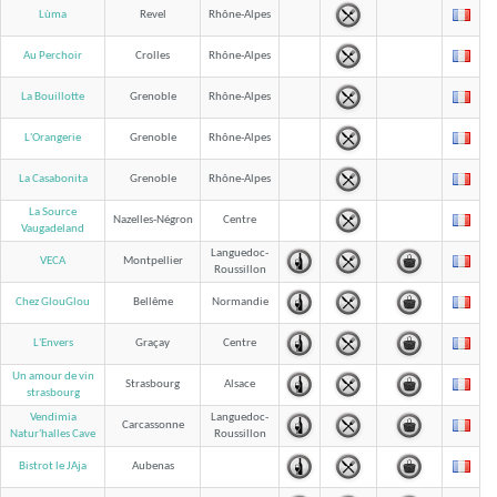
Lùma
Revel
Rhône-Alpes
Au Perchoir
Crolles
Rhône-Alpes
La Bouillotte
Grenoble
Rhône-Alpes
L'Orangerie
Grenoble
Rhône-Alpes
La Casabonita
Grenoble
Rhône-Alpes
La Source
Nazelles-Négron
Centre
Vaugadeland
Languedoc-
VECA
Montpellier
Roussillon
Chez GlouGlou
Bellême
Normandie
L'Envers
Graçay
Centre
Un amour de vin
Strasbourg
Alsace
strasbourg
Vendimia
Languedoc-
Carcassonne
Roussillon
Natur'halles Cave
Bistrot le JAja
Aubenas