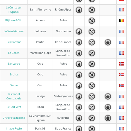
La Cerise sur
Saint-Pierreville
Rhône-Alpes
l'Agneau
Bij Lam & Yin
Anvers
Autre
Le Saint-Amour
Le Havre
Normandie
Les Pantins
Pantin
Ile de France
Languedoc-
Le Beach
Marseillan plage
Roussillon
Bar Lardo
Oslo
Autre
Brutus
Oslo
Autre
Einbar
Oslo
Autre
Bistrot et
Labège
Midi-Pyrénées
Compagnie
Languedoc-
Le Toit Vert
Fitou
Roussillon
Le Chambon-sur-
L'Arbre vagabond
Auvergne
Lignon
Imago Resto
Paris 09
Ile de France