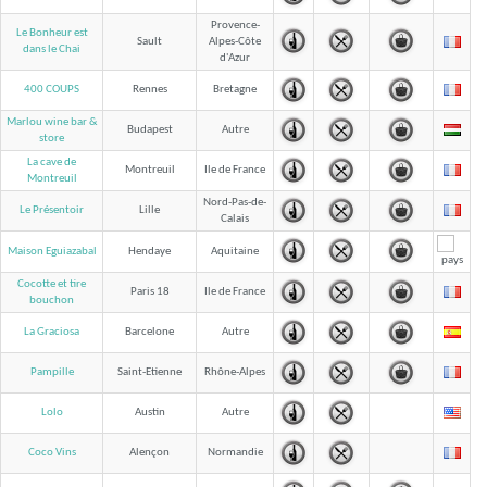
Provence-
Le Bonheur est
Sault
Alpes-Côte
dans le Chai
d'Azur
400 COUPS
Rennes
Bretagne
Marlou wine bar &
Budapest
Autre
store
La cave de
Montreuil
Ile de France
Montreuil
Nord-Pas-de-
Le Présentoir
Lille
Calais
Maison Eguiazabal
Hendaye
Aquitaine
Cocotte et tire
Paris 18
Ile de France
bouchon
La Graciosa
Barcelone
Autre
Pampille
Saint-Etienne
Rhône-Alpes
Lolo
Austin
Autre
Coco Vins
Alençon
Normandie