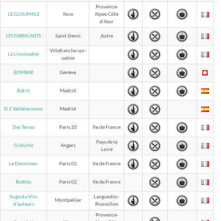
Provence-
LE GLOUPHILE
Nice
Alpes-Côte
d'Azur
LES FABRICANTS
Saint-Denis
Autre
Villefranche-sur-
Le Limonadier
saône
BOMBAR
Genève
Batch
Madrid
El 2 Vallehermoso
Madrid
Des Terres
Paris 20
Ile de France
Pays de la
Gribiche
Angers
Loire
Le Dénicheur
Paris 02
Ile de France
Bottles
Paris 02
Ile de France
Augusta Vins
Languedoc-
Montpellier
Roussillon
d’auteurs
Provence-