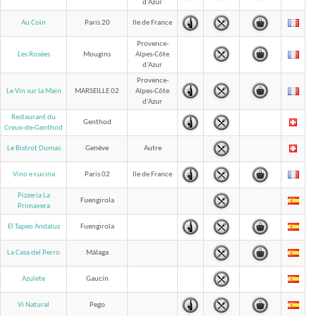
d'Azur
Au Coin
Paris 20
Ile de France
Provence-
Les Rosées
Mougins
Alpes-Côte
d'Azur
Provence-
Le Vin sur la Main
MARSEILLE 02
Alpes-Côte
d'Azur
Restaurant du
Genthod
Creux-de-Genthod
Le Bistrot Dumas
Genève
Autre
Vino e cucina
Paris 02
Ile de France
Pizzería La
Fuengirola
Primavera
El Tapeo Andaluz
Fuengirola
La Casa del Perro
Málaga
Azulete
Gaucín
Vi Natural
Pego