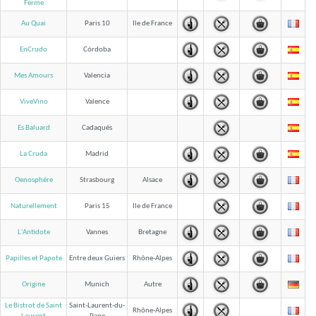
Ferme
Au Quai
Paris 10
Ile de France
EnCrudo
Córdoba
Mes Amours
Valencia
ViveVino
Valence
Es Baluard
Cadaqués
La Cruda
Madrid
Oenosphére
Strasbourg
Alsace
Naturellement
Paris 15
Ile de France
L'Antidote
Vannes
Bretagne
Papilles et Papote
Entre deux Guiers
Rhône-Alpes
Origine
Munich
Autre
Le Bistrot de Saint
Saint-Laurent-du-
Rhône-Alpes