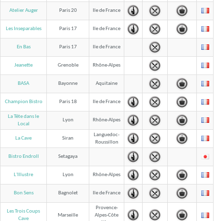
Atelier Auger
Paris 20
Ile de France
Les Inseparables
Paris 17
Ile de France
En Bas
Paris 17
Ile de France
Jeanette
Grenoble
Rhône-Alpes
BASA
Bayonne
Aquitaine
Champion Bistro
Paris 18
Ile de France
La Tête dans le
Lyon
Rhône-Alpes
Local
Languedoc-
La Cave
Siran
Roussillon
Bistro Endroll
Setagaya
L'Illustre
Lyon
Rhône-Alpes
Bon Sens
Bagnolet
Ile de France
Provence-
Les Trois Coups
Marseille
Alpes-Côte
Cave