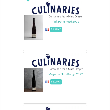
Domaine : Jean-Marc Dreyer
Pink Pong Rosé 2022
35.90 €*
Domaine : Jean-Marc Dreyer
Magnum Elios Rouge 2022
96.00 €*