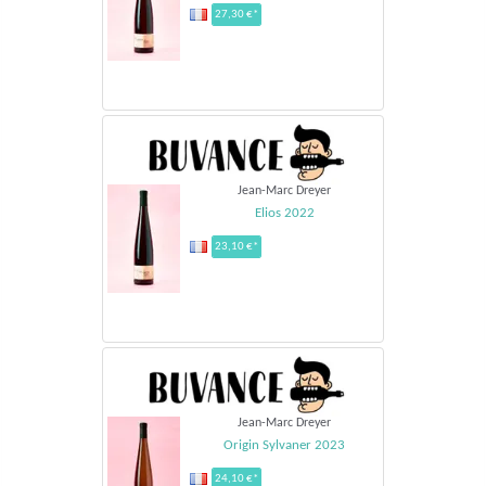
27,30 €*
Jean-Marc Dreyer
Elios 2022
23,10 €*
Jean-Marc Dreyer
Origin Sylvaner 2023
24,10 €*