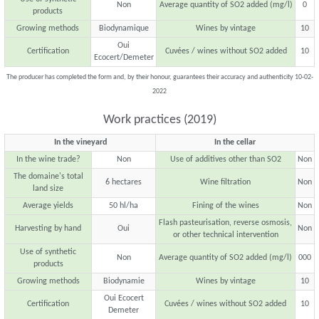
Non
Average quantity of SO2 added (mg/l)
0
products
Growing methods
Biodynamique
Wines by vintage
10
Oui
Certification
Cuvées / wines without SO2 added
10
Ecocert/Demeter
The producer has completed the form and, by their honour, guarantees their accuracy and authenticity 10-02-
2022
Work practices (2019)
In the vineyard
In the cellar
In the wine trade?
Non
Use of additives other than SO2
Non
The domaine's total
6 hectares
Wine filtration
Non
land size
Average yields
50 hl/ha
Fining of the wines
Non
Flash pasteurisation, reverse osmosis,
Harvesting by hand
Oui
Non
or other technical intervention
Use of synthetic
Non
Average quantity of SO2 added (mg/l)
000
products
Growing methods
Biodynamie
Wines by vintage
10
Oui Ecocert
Certification
Cuvées / wines without SO2 added
10
Demeter