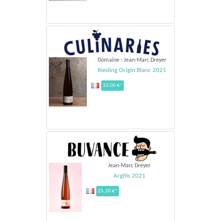
Domaine : Jean-Marc Dreyer
Riesling Origin Blanc 2021
33.00 €*
Jean-Marc Dreyer
Argitis 2021
25,20 €*