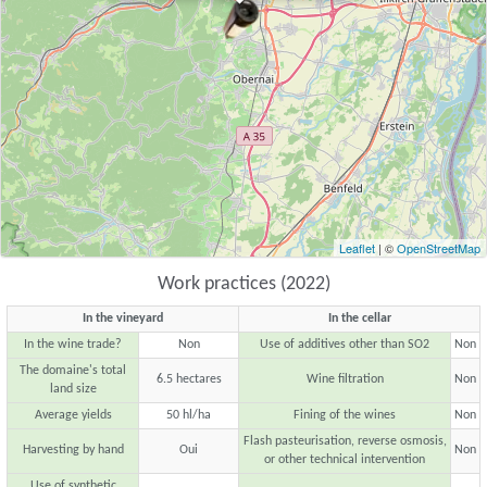
Leaflet
| ©
OpenStreetMap
Work practices (2022)
In the vineyard
In the cellar
In the wine trade?
Non
Use of additives other than SO2
Non
The domaine's total
6.5 hectares
Wine filtration
Non
land size
Average yields
50 hl/ha
Fining of the wines
Non
Flash pasteurisation, reverse osmosis,
Harvesting by hand
Oui
Non
or other technical intervention
Use of synthetic