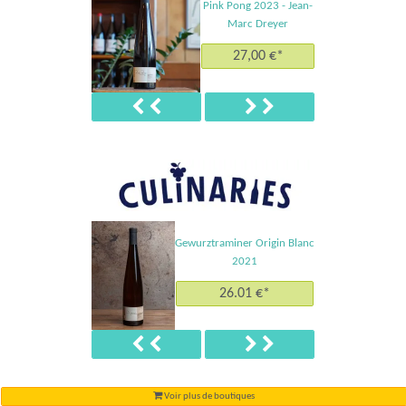
Pink Pong 2023 - Jean-
Marc Dreyer
27,00 €*
Précédent
Suivant
Gewurztraminer Origin Blanc
2021
26.01 €*
Précédent
Suivant
Voir plus de boutiques