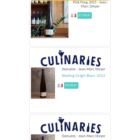
Pink Pong 2023 - Jean-
Marc Dreyer
27,00 €*
Domaine : Jean-Marc Dreyer
Riesling Origin Blanc 2022
33.00 €*
Domaine : Jean-Marc Dreyer