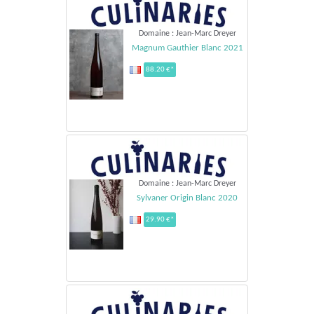
Domaine : Jean-Marc Dreyer
Magnum Gauthier Blanc 2021
88.20 €*
Domaine : Jean-Marc Dreyer
Sylvaner Origin Blanc 2020
29.90 €*