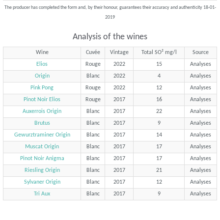
The producer has completed the form and, by their honour, guarantees their accuracy and authenticity 18-01-
2019
Analysis of the wines
Wine
Cuvée
Vintage
Total SO² mg/l
Source
Elios
Rouge
2022
15
Analyses
Origin
Blanc
2022
4
Analyses
Pink Pong
Rouge
2022
12
Analyses
Pinot Noir Elios
Rouge
2017
16
Analyses
Auxerrois Origin
Blanc
2017
22
Analyses
Brutus
Blanc
2017
9
Analyses
Gewurztraminer Origin
Blanc
2017
14
Analyses
Muscat Origin
Blanc
2017
17
Analyses
Pinot Noir Anigma
Blanc
2017
17
Analyses
Riesling Origin
Blanc
2017
21
Analyses
Sylvaner Origin
Blanc
2017
12
Analyses
Tri Aux
Blanc
2017
9
Analyses