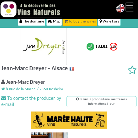
Toggl
navig
The domaine
Map
To buy the wines
Wine fairs
Jean-Marc Dreyer - Alsace
Jean-Marc Dreyer
8 Rue de la Marne, 67560 Rosheim
To contact the producer by
Je suis le propriaitaire, mettre mes
e-mail
informations à jour