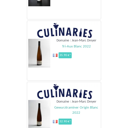
Domaine : Jean-Marc Dreyer
Tri-Aux Blanc 2022
35.90 €*
Domaine : Jean-Marc Dreyer
Gewurztraminer Origin Blanc
2022
32.90 €*