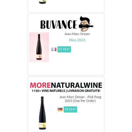
Jean-Marc Dreyer
Elios 2023
23,10 €*
Jean Marc Dreyer - Pink Pong
2023 (One Per Order)
33.65 €*