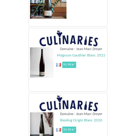
Domaine : Jean-Marc Dreyer
Magnum Gauthier Blanc 2022
95.90 €*
Domaine : Jean-Marc Dreyer
Riesling Origin Blanc 2020
33.00 €*