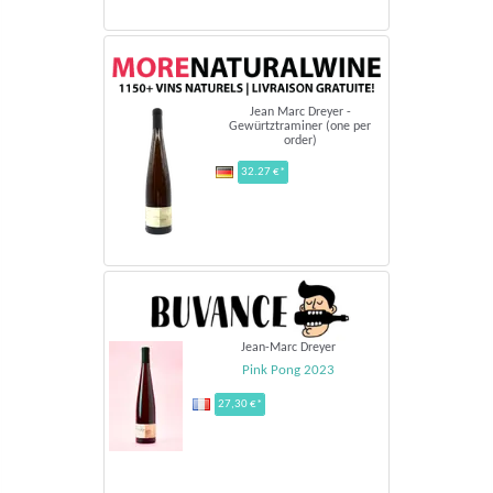
Jean Marc Dreyer -
Gewürtztraminer (one per
order)
32.27 €*
Jean-Marc Dreyer
Pink Pong 2023
27,30 €*