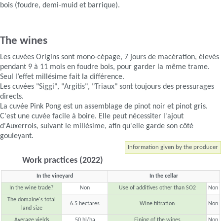
bois (foudre, demi-muid et barrique).
The wines
Les cuvées Origins sont mono-cépage, 7 jours de macération, élevés
pendant 9 à 11 mois en foudre bois, pour garder la même trame.
Seul l’effet millésime fait la différence.
Les cuvées "Siggi", "Argitis", "Triaux" sont toujours des pressurages
directs.
La cuvée Pink Pong est un assemblage de pinot noir et pinot gris.
C'est une cuvée facile à boire. Elle peut nécessiter l'ajout
d'Auxerrois, suivant le millésime, afin qu'elle garde son côté
gouleyant.
Information given by the producer
Work practices (2022)
In the vineyard
In the cellar
In the wine trade?
Non
Use of additives other than SO2
Non
The domaine's total
6.5 hectares
Wine filtration
Non
land size
Average yields
50 hl/ha
Fining of the wines
Non