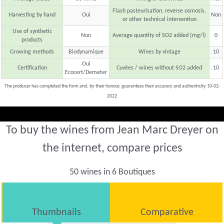
Flash pasteurisation, reverse osmosis,
Harvesting by hand
Oui
Non
or other technical intervention
Use of synthetic
Non
Average quantity of SO2 added (mg/l)
0
products
Growing methods
Biodynamique
Wines by vintage
10
Oui
Certification
Cuvées / wines without SO2 added
10
Ecocert/Demeter
The producer has completed the form and, by their honour, guarantees their accuracy and authenticity 10-02-
2022
To buy the wines from Jean Marc Dreyer on
the internet, compare prices
50 wines in 6 Boutiques
Thumbnails
Comparative