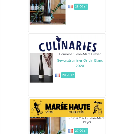
25,00 €*
Domaine : Jean-Marc Dreyer
Gewurztraminer Origin Blanc
2020
23.90 €*
Brutus 2021 - Jean-Marc
Dreyer
27,00 €*