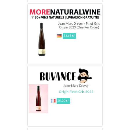
Jean Marc Dreyer - Pinot Gris
Origin 2023 (One Per Order)
33.65 €*
Jean-Marc Dreyer
Origin Pinot Gris 2022
25,20 €*