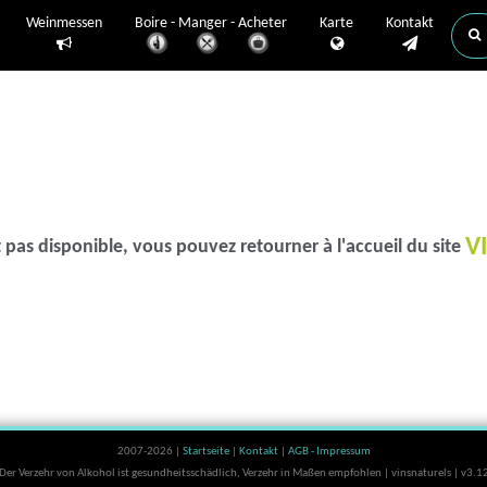
Weinmessen
Boire - Manger - Acheter
Karte
Kontakt
V
 pas disponible, vous pouvez retourner à l'accueil du site
2007-2026 |
Startseite
|
Kontakt
|
AGB - Impressum
Der Verzehr von Alkohol ist gesundheitsschädlich, Verzehr in Maßen empfohlen | vinsnaturels | v3.1