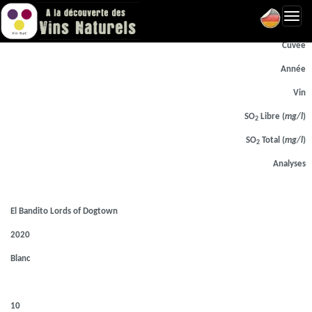
Toggl
Laboratoire d'analyse
navig
Cuvée
Année
Vin
SO
Libre (
mg/l
)
2
SO
Total (
mg/l
)
2
Analyses
El Bandito Lords of Dogtown
2020
Blanc
10