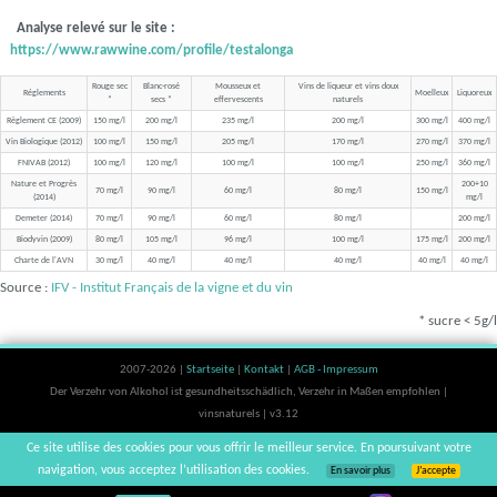
Analyse relevé sur le site :
https://www.rawwine.com/profile/testalonga
Rouge sec
Blanc-rosé
Mousseux et
Vins de liqueur et vins doux
Réglements
Moelleux
Liquoreux
*
secs *
effervescents
naturels
Règlement CE (2009)
150 mg/l
200 mg/l
235 mg/l
200 mg/l
300 mg/l
400 mg/l
Vin Biologique (2012)
100 mg/l
150 mg/l
205 mg/l
170 mg/l
270 mg/l
370 mg/l
FNIVAB (2012)
100 mg/l
120 mg/l
100 mg/l
100 mg/l
250 mg/l
360 mg/l
Nature et Progrès
200+10
70 mg/l
90 mg/l
60 mg/l
80 mg/l
150 mg/l
(2014)
mg/l
Demeter (2014)
70 mg/l
90 mg/l
60 mg/l
80 mg/l
200 mg/l
Biodyvin (2009)
80 mg/l
105 mg/l
96 mg/l
100 mg/l
175 mg/l
200 mg/l
Charte de l'AVN
30 mg/l
40 mg/l
40 mg/l
40 mg/l
40 mg/l
40 mg/l
Source :
IFV - Institut Français de la vigne et du vin
* sucre < 5g/l
2007-2026 |
Startseite
|
Kontakt
|
AGB - Impressum
Der Verzehr von Alkohol ist gesundheitsschädlich, Verzehr in Maßen empfohlen |
vinsnaturels | v3.12
Ce site utilise des cookies pour vous offrir le meilleur service. En poursuivant votre
navigation, vous acceptez l’utilisation des cookies.
En savoir plus
J’accepte