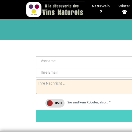
Naturwein
Winzer
Sie sind kein Roboter, also...
*