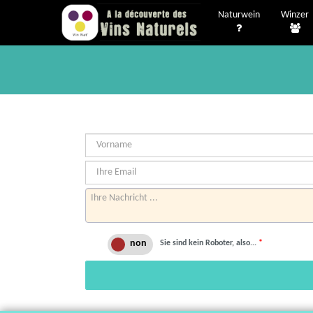
Naturwein
Winzer
Sie sind kein Roboter, also...
*