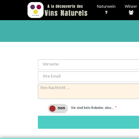
Naturwein
Winzer
Sie sind kein Roboter, also...
*