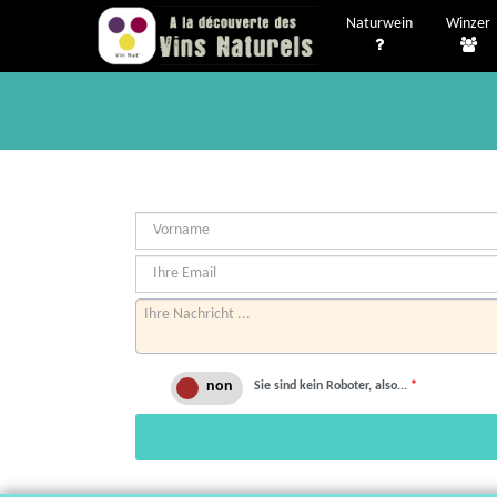
Naturwein
Winzer
Sie sind kein Roboter, also...
*