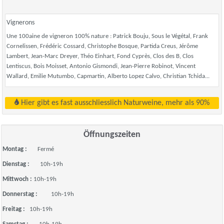
Vignerons
Une 100aine de vigneron 100% nature : Patrick Bouju, Sous le Végétal, Frank
Cornelissen, Frédéric Cossard, Christophe Bosque, Partida Creus, Jérôme
Lambert, Jean-Marc Dreyer, Théo Einhart, Fond Cyprès, Clos des B, Clos
Lentiscus, Bois Moisset, Antonio Gismondi, Jean-Pierre Robinot, Vincent
Wallard, Emilie Mutumbo, Capmartin, Alberto Lopez Calvo, Christian Tchida...
Hier gibt es fast ausschliesslich Naturweine, mehr als 90%
Öffnungszeiten
Montag :
Fermé
Dienstag :
10h-19h
Mittwoch :
10h-19h
Donnerstag :
10h-19h
Freitag :
10h-19h