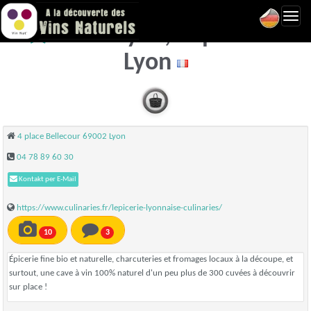
Toggl
YARD Lyon, L'épicerie -
navig
Lyon
4 place Bellecour 69002 Lyon
04 78 89 60 30
Kontakt per E-Mail
https://www.culinaries.fr/lepicerie-lyonnaise-culinaries/
10
3
Épicerie fine bio et naturelle, charcuteries et fromages locaux à la découpe, et
surtout, une cave à vin 100% naturel d'un peu plus de 300 cuvées à découvrir
sur place !