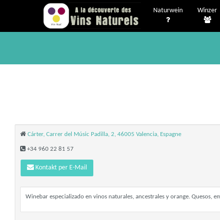
Naturwein
Winzer
Cárter, Carrer del Músic Padilla, 2, 46005 Valencia, Espagne
+34 960 22 81 57
Kontakt per E-Mail
Winebar especializado en vinos naturales, ancestrales y orange. Quesos, 