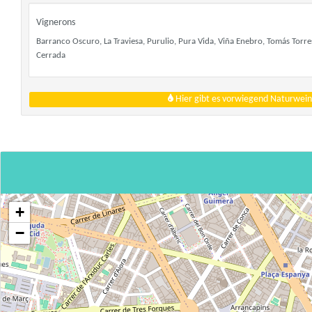
Vignerons
Barranco Oscuro, La Traviesa, Purulio, Pura Vida, Viña Enebro, Tomás Torres
Cerrada
Hier gibt es vorwiegend Naturwein
+
−