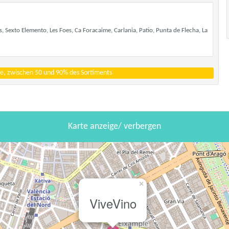
, Sexto Elemento, Les Foes, Ca Foracaime, Carlania, Patio, Punta de Flecha, La
e, zwischen 50 und 90% des Sortiments
Karte anzeige/ verbergen
×
ViveVino