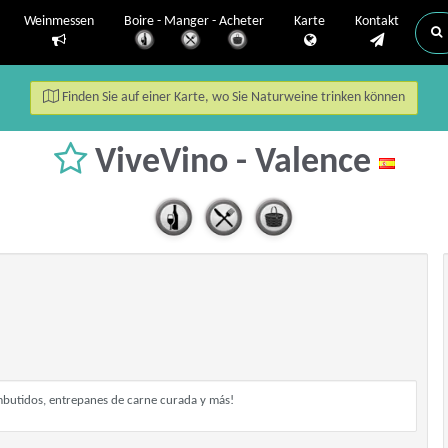
Weinmessen
Boire - Manger - Acheter
Karte
Kontakt
Finden Sie auf einer Karte, wo Sie Naturweine trinken können
ViveVino - Valence
embutidos, entrepanes de carne curada y más!