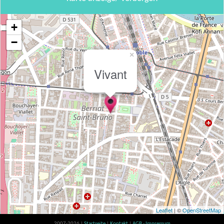
+
−
×
Vivant
Leaflet
| ©
OpenStreetMap
2007-2026 |
Startseite
|
Kontakt
|
AGB - Impressum