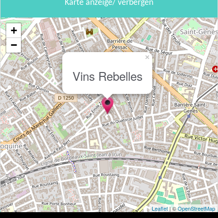
Karte anzeige/ verbergen
+
−
×
Vins Rebelles
Leaflet
| ©
OpenStreetMap