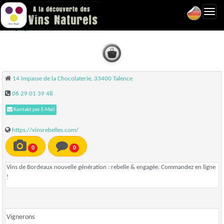
Toggl
Vins Rebelles - Talence
navig
14 impasse de la Chocolaterie, 33400 Talence
06 29 01 39 48
Kontakt per E-Mail
https://vinsrebelles.com/
0
0
Vins de Bordeaux nouvelle génération : rebelle & engagée. Commandez en ligne
!
Vignerons