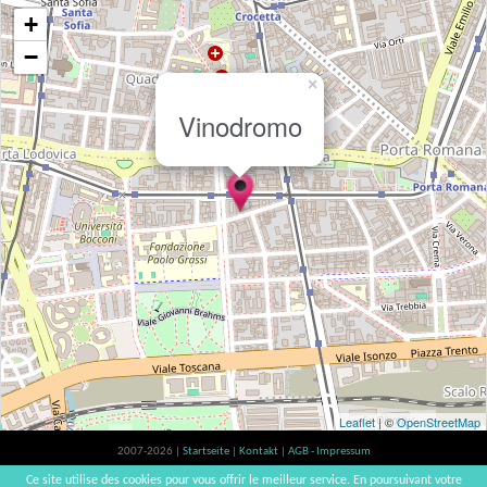
+
−
×
Vinodromo
Leaflet
| ©
OpenStreetMap
2007-2026 |
Startseite
|
Kontakt
|
AGB - Impressum
Der Verzehr von Alkohol ist gesundheitsschädlich, Verzehr in Maßen empfohlen |
Ce site utilise des cookies pour vous offrir le meilleur service. En poursuivant votre