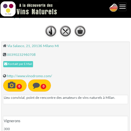
Toggl
Vinodromo - Milano
navig
Via Salasco, 21, 20136 Milano MI
00390232960708
Kontakt per E-Mail
http://www.vinodromo.com/
0
0
Lieu convivial, point de rencontre des amateurs de vins naturels à Milan.
Vignerons
300