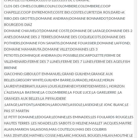
CHASTELET;CHERRIER;CLOS D ELIS;CLOS DE L ORIGINE
CLOS DES CIMES;COLIBRI;COLIN;COLOMBIERE;COLOMBIERE;COOP
CHAPELLE;COOP ENTREMONT;COSTE BIO;COSTES;CURTET;DA ROS;DARD et
RIBO;DES GROTTES;DOMAINE ANDIRAN;DOMAINE BONNARDOT;DOMAINE
BOURGEOIS DIAZ
DOMAINE CHAUVELOT;DOMAINE COSTE;DOMAINE DE LAFAGE;DOMAINE DES 2
ANES;DOMAINE DES 2 TERRES;DOMAINE DES COQUELICOTS;DOMAINE DES
POTHIERS;DOMAINE FON SANATIS;DOMAINE FOUASSIER;DOMAINE LAFFOND;
DOMAINE MAMARUTA;DOMAINE VILLET;DOMAINES LES 3
PETIOTES;DOMINIQUE ANDIRAN;DU POSSIBLE;ESCARPOLETTE;FERME DE
VILLEMENARD;FERME DES 7 LUNES;FERME DES 7 LUNES;FERME DES AGES;FISH
BRENNE
GIACCHINO;GIBOULOT EMMANUEL;GRAND GUILHEM;GRANGE AUX
BELLES;GREGORY WHITE;GUILHEM BARRE;GUIRADEL;HEAULE;HERLIN
LAURENT;INEBRIATI;JULIAN LOUIS;KLEINKNECHT;KREYDENWEISS L HORIZON
L'ALESAN;LA BASTANE;LA COLOMBIERE;LA FOLIE LUCE;LA GARELIERRE ;LA
GRANGES AUX BELLES;LA PIFFAUDIERE
;LAFAGE;LAFFONT;LANDRON;LAROUYAT;LASSOLE;LASEIGNE;LE JONC BLANC;LE
PAS ST MARTIN
LE PETIT DOMAINE;LEDOGAR;LEONINE;LES EMINADES;LES FOULARDS ROUGE;LES
HAUTES TERRES ;LES NOADES;LES SABOTS D HELENE;MAILLET JACQUES;MAITRE
ALAIN;MARION SALAISONS;MAS COUTELOU;MAS DES COLIBRIS
MAS ZENITUDE;MATHIEU COSSE;MELARIC;MICKAEL BOUGES;MILAN;MOUTHE LE