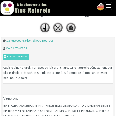
Toggl
Vinapava - Bourges
navig
22 rue Coursarlon 18000 Bourges
06 31 70 67 57
Kontakt per E-Mail
Caviste vins naturel, fromages au lait cru, charcuterie naturelle Dégustations sur
place, droit de bouchon 5 € plateaux apéritifs à emporter (commande avant
midi pour le soir)
Vignerons
BAIN ALEXANDRE;BARRE MATTHIEU;BELLES LIES;BORDATTO CIDRE;BRASSERIE 5
Bis;BRU MYLENE;CAPRIADES;CENTRE CAPRIN;CHAHUT ET PRODIGES;CHATEAU