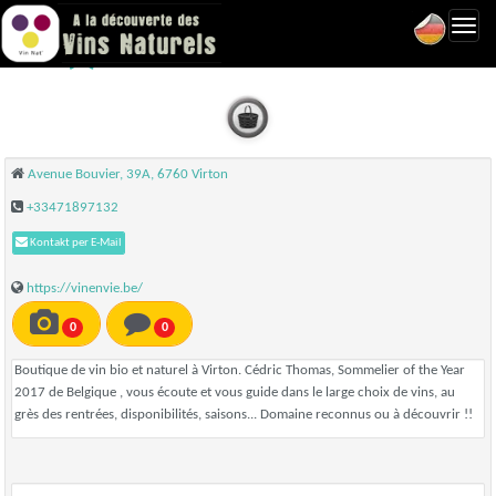
Toggl
Vin en Vie - Virton
navig
Avenue Bouvier, 39A, 6760 Virton
+33471897132
Kontakt per E-Mail
https://vinenvie.be/
0
0
Boutique de vin bio et naturel à Virton. Cédric Thomas, Sommelier of the Year
2017 de Belgique , vous écoute et vous guide dans le large choix de vins, au
grès des rentrées, disponibilités, saisons... Domaine reconnus ou à découvrir !!