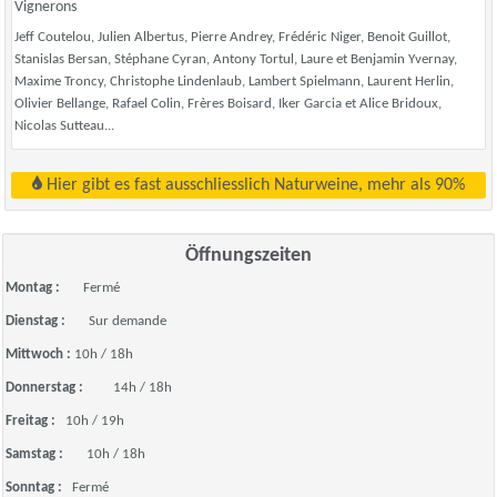
Vignerons
Jeff Coutelou, Julien Albertus, Pierre Andrey, Frédéric Niger, Benoit Guillot,
Stanislas Bersan, Stéphane Cyran, Antony Tortul, Laure et Benjamin Yvernay,
Maxime Troncy, Christophe Lindenlaub, Lambert Spielmann, Laurent Herlin,
Olivier Bellange, Rafael Colin, Frères Boisard, Iker Garcia et Alice Bridoux,
Nicolas Sutteau...
Hier gibt es fast ausschliesslich Naturweine, mehr als 90%
Öffnungszeiten
Montag :
Fermé
Dienstag :
Sur demande
Mittwoch :
10h / 18h
Donnerstag :
14h / 18h
Freitag :
10h / 19h
Samstag :
10h / 18h
Sonntag :
Fermé