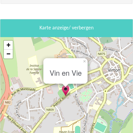
Karte anzeige/ verbergen
+
−
×
Vin en Vie