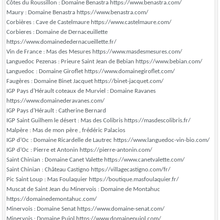
Côtes du Roussillon : Domaine Benastra https://www.benastra.com/
Maury : Domaine Benastra https://www.benastra.com/
Corbières : Cave de Castelmaure https://www.castelmaure.com/
Corbieres : Domaine de Dernaceuillette
https://www.domainededernacueillette.fr/
Vin de France : Mas des Mesures https://www.masdesmesures.com/
Languedoc Pezenas : Prieure Saint Jean de Bebian https://www.bebian.com/
Languedoc : Domaine Giroflet https://www.domainegiroflet.com/
Faugères : Domaine Binet Jacquet https://binet-jacquet.com/
IGP Pays d’Hérault coteaux de Murviel : Domaine Ravanes
https://www.domainederavanes.com/
IGP Pays d’Hérault : Catherine Bernard
IGP Saint Guilhem le désert : Mas des Colibris https://masdescolibris.fr/
Malpère : Mas de mon père , frédéric Palacios
IGP d’Oc : Domaine Ricardelle de Lautrec https://www.languedoc-vin-bio.com/
IGP d’Oc : Pierre et Antonin https://pierre-antonin.com/
Saint Chinian : Domaine Canet Valette https://www.canetvalette.com/
Saint Chinian : Château Castigno https://villagecastigno.com/fr/
Pic Saint Loup : Mas Foulaquier https://boutique.masfoulaquier.fr/
Muscat de Saint Jean du Minervois : Domaine de Montahuc
https://domainedemontahuc.com/
Minervois : Domaine Senat https://www.domaine-senat.com/
Minervois : Domaine Pujol https://www.domainepujol.com/