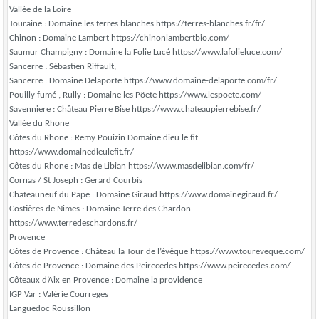
Vallée de la Loire
Touraine : Domaine les terres blanches https://terres-blanches.fr/fr/
Chinon : Domaine Lambert https://chinonlambertbio.com/
Saumur Champigny : Domaine la Folie Lucé https://www.lafolieluce.com/
Sancerre : Sébastien Riffault,
Sancerre : Domaine Delaporte https://www.domaine-delaporte.com/fr/
Pouilly fumé , Rully : Domaine les Pöete https://www.lespoete.com/
Savenniere : Château Pierre Bise https://www.chateaupierrebise.fr/
Vallée du Rhone
Côtes du Rhone : Remy Pouizin Domaine dieu le fit
https://www.domainedieulefit.fr/
Côtes du Rhone : Mas de Libian https://www.masdelibian.com/fr/
Cornas / St Joseph : Gerard Courbis
Chateauneuf du Pape : Domaine Giraud https://www.domainegiraud.fr/
Costières de Nimes : Domaine Terre des Chardon
https://www.terredeschardons.fr/
Provence
Côtes de Provence : Château la Tour de l’évêque https://www.toureveque.com/
Côtes de Provence : Domaine des Peirecedes https://www.peirecedes.com/
Côteaux d’Aix en Provence : Domaine la providence
IGP Var : Valérie Courreges
Languedoc Roussillon