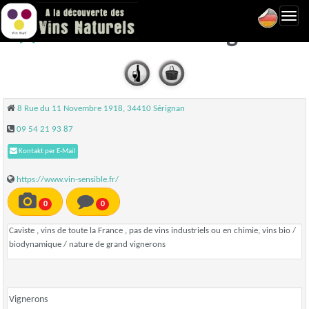
Toggl
Vin Sensible - Sérignan
navig
8 Rue du 11 Novembre 1918, 34410 Sérignan
09 54 21 93 87
Kontakt per E-Mail
https://www.vin-sensible.fr/
0
0
Caviste , vins de toute la France , pas de vins industriels ou en chimie, vins bio /
biodynamique / nature de grand vignerons
Vignerons