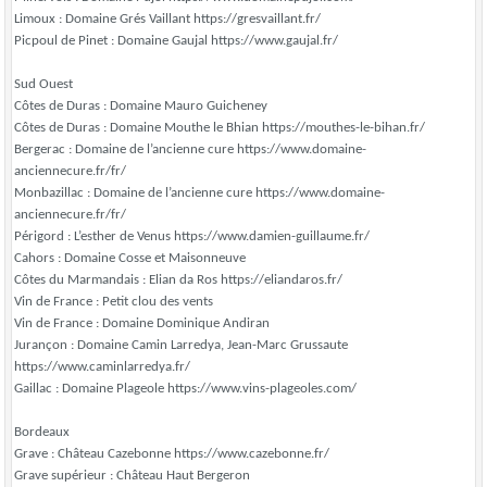
Limoux : Domaine Grés Vaillant https://gresvaillant.fr/
Picpoul de Pinet : Domaine Gaujal https://www.gaujal.fr/
Sud Ouest
Côtes de Duras : Domaine Mauro Guicheney
Côtes de Duras : Domaine Mouthe le Bhian https://mouthes-le-bihan.fr/
Bergerac : Domaine de l’ancienne cure https://www.domaine-
anciennecure.fr/fr/
Monbazillac : Domaine de l’ancienne cure https://www.domaine-
anciennecure.fr/fr/
Périgord : L’esther de Venus https://www.damien-guillaume.fr/
Cahors : Domaine Cosse et Maisonneuve
Côtes du Marmandais : Elian da Ros https://eliandaros.fr/
Vin de France : Petit clou des vents
Vin de France : Domaine Dominique Andiran
Jurançon : Domaine Camin Larredya, Jean-Marc Grussaute
https://www.caminlarredya.fr/
Gaillac : Domaine Plageole https://www.vins-plageoles.com/
Bordeaux
Grave : Château Cazebonne https://www.cazebonne.fr/
Grave supérieur : Château Haut Bergeron