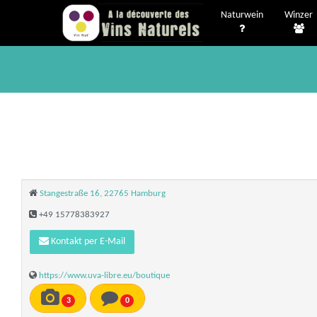
Naturwein
Winzer
Stangestraße 16, 22765 Hamburg
+49 15778383927
Kontakt per E-Mail
https://www.uva-libre.eu/boutique
3
0