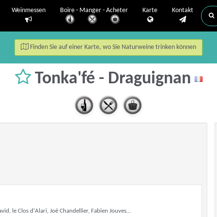
Weinmessen
Boire - Manger - Acheter
Karte
Kontakt
Finden Sie auf einer Karte, wo Sie Naturweine trinken können
Tonka'fé - Draguignan
d, le Clos d'Alari, Joé Chandellier, Fabien Jouves...