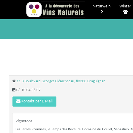
Naturwein
Winzer
11 B Boulevard Georges Clémenceau, 83300 Draguignan
06 10 04 56 07
Kontakt per E-Mail
Vignerons
Les Terres Promises, le Temps des Rêveurs, Domaine du Coulet, Sébastien Davi