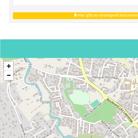
Hier gibt es vorwiegend Naturwein
+
−