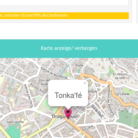
e, zwischen 50 und 90% des Sortiments
Karte anzeige/ verbergen
×
Tonka'fé