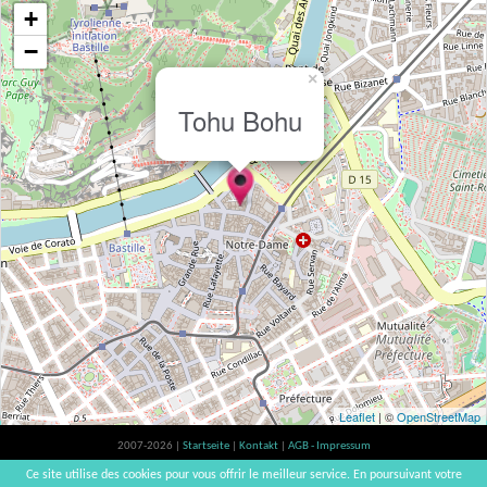
+
−
×
Tohu Bohu
Leaflet
| ©
OpenStreetMap
2007-2026 |
Startseite
|
Kontakt
|
AGB - Impressum
Der Verzehr von Alkohol ist gesundheitsschädlich, Verzehr in Maßen empfohlen |
Ce site utilise des cookies pour vous offrir le meilleur service. En poursuivant votre